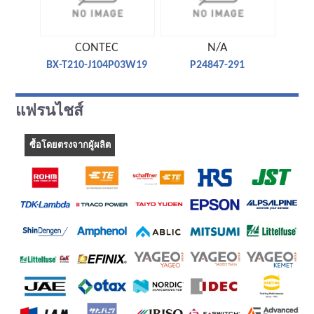
CONTEC
N/A
BX-T210-J104P03W19
P24847-291
FC
แฟรนไชส์
ซื้อโดยตรงจากผู้ผลิต