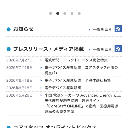
データ用メディア
ボックス関連･ブッシング
AV家電
パソコンデスク・チェア
ポリ台
カー用品
ICカードリーダー・指紋／生体認証
ボルトカバｰ
事務機
お知らせ
一覧を見る
ワンセグチューナー・レシーバー
モｰル
医療・介護
DTM関連
給水給湯リフォｰム用部材
熱管理
プレスリリース・メディア掲載
一覧を見る
電子書籍リーダー・関連品
給水給湯部材
静電気対策
2026年7月27日
電波新聞 エレクトロニクス商社特集
掃除・収納・耐震・サプライ
金属電線管付属品
2026年7月16日
電子デバイス産業新聞 コアスタッフ戸澤の
カメラ・光学機器
視点(1)
空調資材
2026年6月18日
電子デバイス産業新聞 半導体商社特集
モバイル端末
樹脂･鉄ボックス
2026年6月18日
電子デバイス産業新聞
コンピュータ機器
樹脂･鉄ボックス 環境配慮型EMシリｰズ
2026年5月26日
米国 電源メーカーの Advanced Energy と正
規代理店契約を締結 通販サイト
その他
照明･感知器･防犯カメラ支持部材
『CoreStaff ONLINE』で産業・医療用電源
製品の販売を開始
地中埋設管･保護管
コアスタッフ オンライントピックス