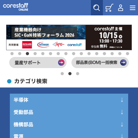
カテゴリ検索
半導体
受動部品
アイソレータ －フォトカプラ
オプトエレクトロニクス －LED
機構部品
圧電デバイス
集積回路、IC
インダクタ、コイル、チョーク
電源
コネクタ、インターフェース