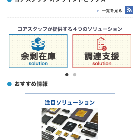
電源用ポｰル
一覧を見る
電力量計ボックス･取付板
排水関連部材
コアスタッフが提供する４つのソリューション
壁貫通部材
保護キャップ
融雪･暖房用部材
浴室部材･追焚き
防火部材
おすすめ情報
保護管
注目ソリューション