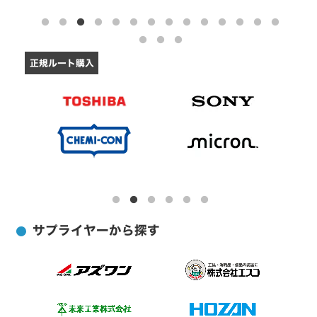
カラｰエフ
テストおよび測定
安全用品
プリンター
ケｰブルカッシャｰ
梱包用品
プリンターインク・トナーカートリッジ
ケｰブルラック
工事・照明用品
正規ルート購入
コピー用紙・印刷用紙
ケｰブル支持具
荷役用品
スキャナー・関連品
ケｰブル保護材
物流・保管用品
パソコンソフト
サドル
搬送機器
DOS/Vパーツ関連
さや管･樹脂管
清掃・衛生用品
パソコンアクセサリー
ジョイントボックス
環境改善用品
タブレットPCアクセサリー
スライドボックス
園芸用品
外付けディスクドライブ関連
ダクト
サプライヤーから探す
オフィス・住設用品
各種接続ケーブル・アダプター
引込みカバｰ･引込みキャップ
研究用品
ウェブカメラ・ボイスチャット
ビニル電線管･プｰルボックス
リビング家電
パソコンケース・バッグ
キッチン家電