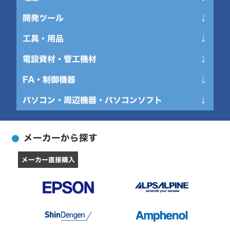
センサ、センサIC、センサモジュール
回路保護
ケーブル、線材
開発ツール
電源管理
ディスクリート半導体
コンデンサ
配線･設備
電源用モジュール、組込み基板
工具・用品
開発ツール・モジュール
電源用IC
スイッチ、コントローラ
ケーブルアセンブリ
発電・給電
計測器
電設資材・管工機材
省力安全工具
RF－ディスクリート、IC、モジュール
水晶振動子、発振器
バッテリ製品
工具、ツール
切削工具
FA・制御機器
CD管･PF管･可とう管（合成樹脂製可とう管）&付属品
抵抗
ライン保護、配電
梱包材、トレイ
工作機工具
CD管･PF管･可とう管（合成樹脂製可とう管）&付属品 環境
パソコン・周辺機器・パソコンソフト
制御機器
フィルタ
配慮型EMシリｰズ
基板実装電源
システム機器
測定・計測用品
配線部品
パソコン・タブレットPC
ポテンショメータ、可変抵抗器
OAフロアシステム
ソフトウェア
金物・建築資材
機械
メーカーから探す
ゲーミングパソコン・デバイス
リレー
インサｰト
電池
空圧用品
Mac・iPad・Apple関連
トランス
メーカー直接購入
ウオルボックス
メモリカード／モジュール
化学製品
モニター・ディスプレイ
ウオルボックス･ポｰル･仮設用部材
IoTモジュール製品
手作業工具
キーボード・マウス・入力機器
ガス･灯油リフォｰム用部材
その他
電動・油圧・空圧工具
無線LAN・Wi-Fiルーター・ネットワーク機器
ガス･灯油配管部材
パーツ
保護具
HDD/SSD/USBメモリ関連