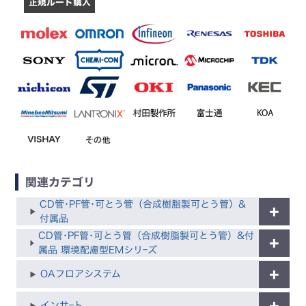
正規ルート購入
関連カテゴリ
CD管･PF管･可とう管（合成樹脂製可とう管）&
付属品
CD管･PF管･可とう管（合成樹脂製可とう管）&付
属品 環境配慮型EMシリｰズ
OAフロアシステム
インサｰト