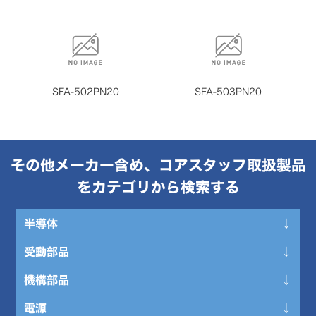
SFA-502PN20
SFA-503PN20
その他メーカー含め、コアスタッフ取扱製品
をカテゴリから検索する
半導体
受動部品
アイソレータ －フォトカプラ
オプトエレクトロニクス －LED
機構部品
圧電デバイス
集積回路、IC
インダクタ、コイル、チョーク
電源
コネクタ、インターフェース