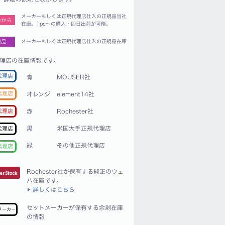
メーカーもしくは正規代理店仕入の正規品当社
つから
在庫。1pc〜の購入・即日出荷が可能。
規品
メーカーもしくは正規代理店仕入の正規品在庫
理店の在庫情報です。
代理店
青
MOUSER社
代理店
オレンジ
element14社
赤
Rochester社
代理店
黒
米国大手正規代理店
代理店
緑
その他正規代理店
代理店
Rochester社が保有する純正のウェ
ハ在庫です。
詳しくはこちら
セットメーカーが保有する余剰在庫
メーカー
の情報