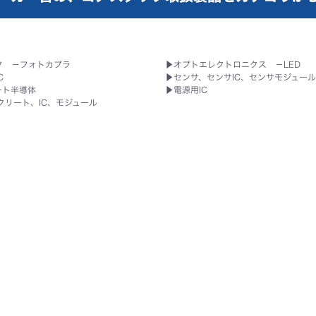
タ －フォトカプラ
▶
オプトエレクトロニクス －LED
C
▶
センサ、センサIC、センサモジュー
ート半導体
▶
電源用IC
クリート、IC、モジュール