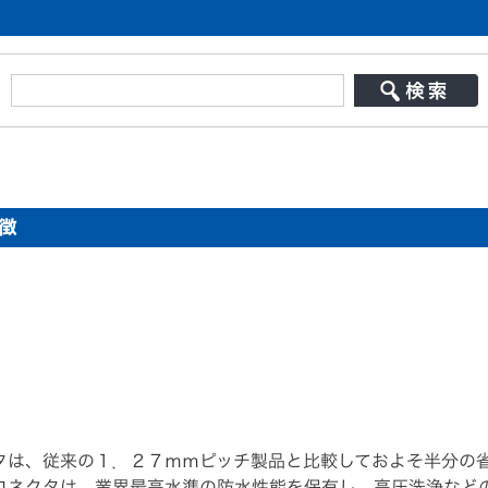
徴
タは、従来の１．２７ｍｍピッチ製品と比較しておよそ半分の
コネクタは、業界最高水準の防水性能を保有し、高圧洗浄など