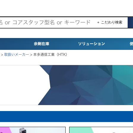
＋ こだわり検索
余剰在庫
ソリューション
>
取扱いメーカー
>
本多通信工業（HTK）