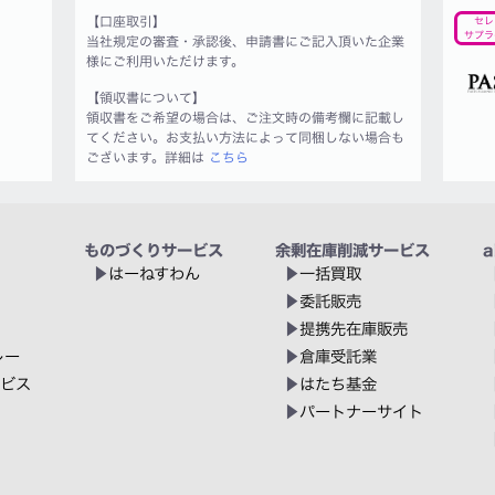
【口座取引】
セレ
サプラ
当社規定の審査・承認後、申請書にご記入頂いた企業
様にご利用いただけます。
【領収書について】
領収書をご希望の場合は、ご注文時の備考欄に記載し
てください。お支払い方法によって同梱しない場合も
ございます。詳細は
こちら
ものづくりサービス
余剰在庫削減サービス
a
はーねすわん
一括買取
委託販売
提携先在庫販売
レー
倉庫受託業
ービス
はたち基金
パートナーサイト