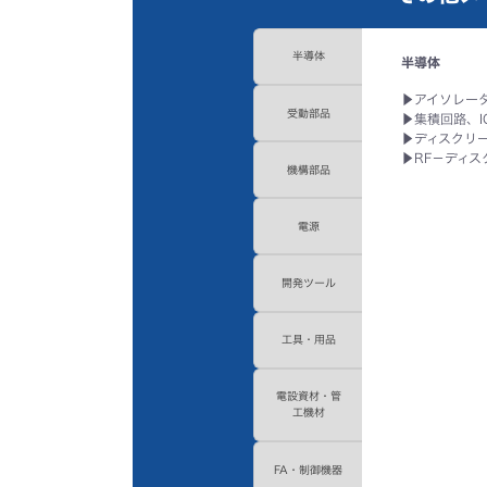
半導体
半導体
▶
アイソレー
受動部品
▶
集積回路、I
▶
ディスクリ
▶
RF－ディス
機構部品
電源
開発ツール
工具・用品
電設資材・管
工機材
FA・制御機器