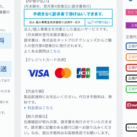
【NP掛け払い】
ク。
(月末締め、翌月第4営業日に請求書発行)
積書の
ひと
正
法人/個人事業主を対象とした後払いサービスです。
（月末締め翌月末請求書払い）
正規代
請求書は、株式会社ネットプロテクションズからご購
入の翌月第4営業日に発行されます。
正規
よくある質問は
こちら
正規
【クレジットカード決済】
正規
正規
しており
正規
【代金引換】
いただき
製品配達時にお支払いください。代引き手数料は、無
送にな
料です。
料金表はこちら
ます。
【納入前振込】
在庫確認が取れ次第、請求書を発行させていただきま
す。請求書に記載のある銀行口座へお振り込みくださ
セット
い。なお、振込手数料はお客様負担でお願いします。