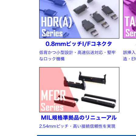
0.8mmピッチI/Fコネクタ
低背かつ小型設計・高速伝送対応・堅牢
誤挿入
なロック機構
造・E
MIL規格準拠品のリニューアル
2.54mmピッチ・高い接続信頼性を実現