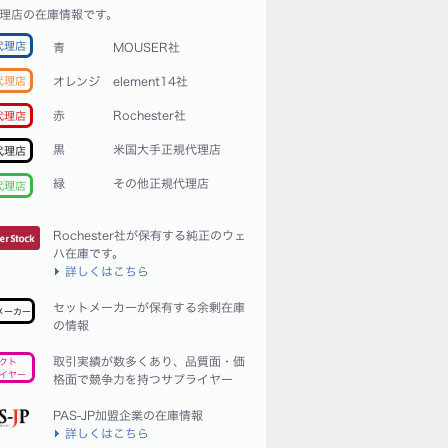
理店の在庫情報です。
代理店
青
MOUSER社
代理店
オレンジ
element14社
赤
Rochester社
代理店
黒
米国大手正規代理店
代理店
緑
その他正規代理店
代理店
Rochester社が保有する純正のウェ
ハ在庫です。
詳しくはこちら
セットメーカーが保有する余剰在庫
メーカー
の情報
取引実績が数多くあり、品質面・価
クト
イヤー
格面で競争力を持つサプライヤー
PAS-JP加盟企業の在庫情報
詳しくはこちら