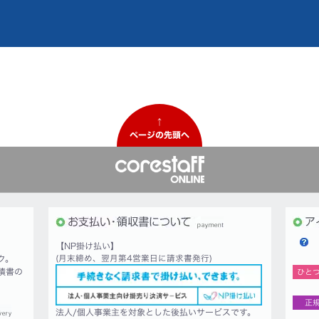
↑
ページの先頭へ
【NP掛け払い】
ク。
(月末締め、翌月第4営業日に請求書発行)
積書の
ひと
正
法人/個人事業主を対象とした後払いサービスです。