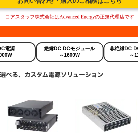
お問い合わせ・購入のご相談はこちら
コアスタッフ株式会社はAdvanced Energyの正規代理店です
DC電源
絶縁DC-DCモジュール
非絶縁DC-
000W
～1600W
～1
選べる、カスタム電源ソリューション