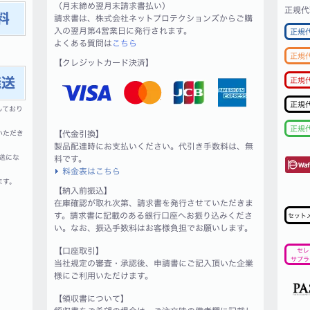
（月末締め翌月末請求書払い）
正規代
請求書は、株式会社ネットプロテクションズからご購
入の翌月第4営業日に発行されます。
正規
よくある質問は
こちら
正規
【クレジットカード決済】
正規
正規
しており
正規
【代金引換】
いただき
製品配達時にお支払いください。代引き手数料は、無
送にな
料です。
料金表はこちら
ます。
【納入前振込】
在庫確認が取れ次第、請求書を発行させていただきま
す。請求書に記載のある銀行口座へお振り込みくださ
セット
い。なお、振込手数料はお客様負担でお願いします。
【口座取引】
セレ
サプラ
当社規定の審査・承認後、申請書にご記入頂いた企業
様にご利用いただけます。
【領収書について】