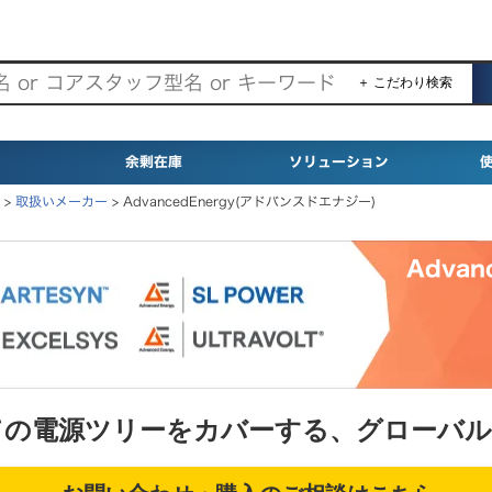
＋ こだわり検索
余剰在庫
ソリューション
>
取扱いメーカー
>
AdvancedEnergy(アドバンスドエナジー)
Advanc
gyはすべての電源ツリーをカバーする、グロー