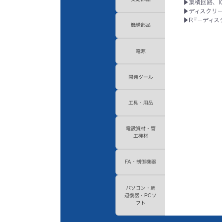
▶
集積回路、I
▶
ディスクリ
▶
RF－ディス
機構部品
電源
開発ツール
工具・用品
電設資材・管
工機材
FA・制御機器
パソコン・周
辺機器・PCソ
フト