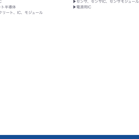
C
▶
センサ、センサIC、センサモジュー
ート半導体
▶
電源用IC
クリート、IC、モジュール