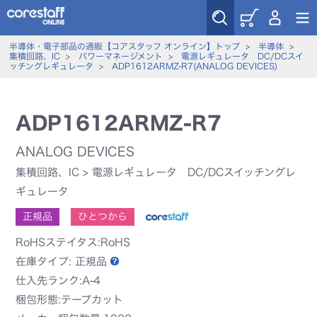
半導体・電子部品の通販【コアスタッフ オンライン】トップ
>
半導体
>
集積回路、IC
>
パワーマネージメント
>
電源レギュレータ DC/DCスイ
ッチングレギュレータ
>
ADP1612ARMZ-R7(ANALOG DEVICES)
ADP1612ARMZ-R7
ANALOG DEVICES
集積回路、IC
>
電源レギュレータ DC/DCスイッチングレ
ギュレータ
正規品
ひとつから
RoHSステイタス:RoHS
在庫タイプ:
正規品
仕入先ランク:A-4
梱包形態:テープカット