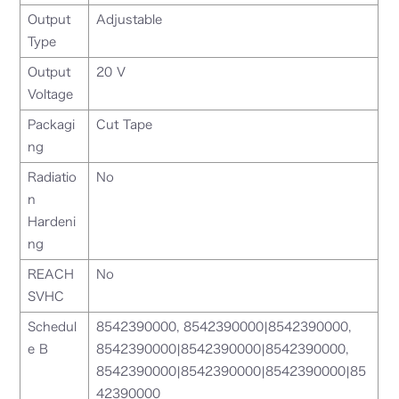
Output
Adjustable
Type
Output
20 V
Voltage
Packagi
Cut Tape
ng
Radiatio
No
n
Hardeni
ng
REACH
No
SVHC
Schedul
8542390000, 8542390000|8542390000,
e B
8542390000|8542390000|8542390000,
8542390000|8542390000|8542390000|85
42390000