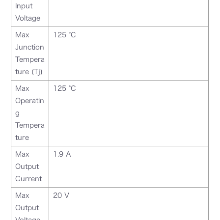
Input
Voltage
Max
125 °C
Junction
Tempera
ture (Tj)
Max
125 °C
Operatin
g
Tempera
ture
Max
1.9 A
Output
Current
Max
20 V
Output