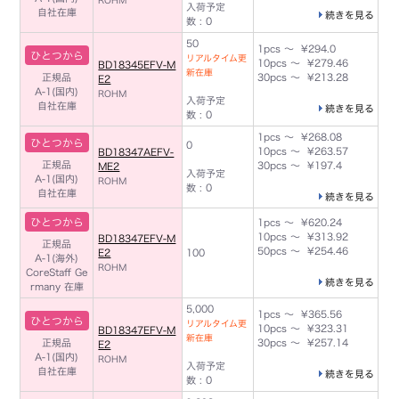
ROHM
入荷予定
自社在庫
続きを見る
数 : 0
50
1pcs ～ ¥294.0
ひとつから
リアルタイム更
10pcs ～ ¥279.46
BD18345EFV-M
新在庫
正規品
30pcs ～ ¥213.28
E2
A-1(国内)
ROHM
入荷予定
自社在庫
続きを見る
数 : 0
1pcs ～ ¥268.08
ひとつから
0
10pcs ～ ¥263.57
BD18347AEFV-
正規品
30pcs ～ ¥197.4
ME2
入荷予定
A-1(国内)
ROHM
数 : 0
自社在庫
続きを見る
ひとつから
1pcs ～ ¥620.24
10pcs ～ ¥313.92
BD18347EFV-M
正規品
50pcs ～ ¥254.46
E2
100
A-1(海外)
ROHM
CoreStaff Ge
続きを見る
rmany 在庫
5,000
1pcs ～ ¥365.56
ひとつから
リアルタイム更
10pcs ～ ¥323.31
BD18347EFV-M
新在庫
正規品
30pcs ～ ¥257.14
E2
A-1(国内)
ROHM
入荷予定
自社在庫
続きを見る
数 : 0