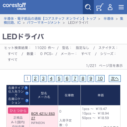
半導体・電子部品の通販【コアスタッフ オンライン】トップ
>
半導体
>
集
積回路、IC
>
パワーマネージメント
> LEDドライバ
LEDドライバ
ヒット検索結果：
11020
件～ / 型名：
指定なし
/ ステイタス：
すべて
/ 数量：
0
PCS~ / メーカー：
すべて
/ シリーズ：
すべて
1/221 ページ目を表示
1
2
3
4
5
6
7
8
9
10
次へ
在庫タイプ
仕入先ラン
型名
ク
在庫数
単価
メーカ名
在庫ロケー
ション
1pcs ～ ¥19.47
ひとつから
0
10pcs ～ ¥18.94
BCR 421U E63
正規品
50pcs ～ ¥18.59
27
入荷予定
A-1(国内)
INFINEON
数 : 0
自社在庫