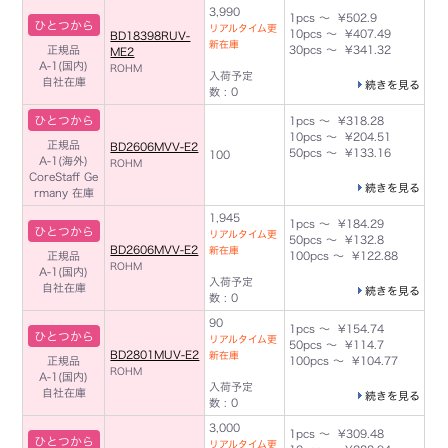
3,990
1pcs ～ ¥502.9
ひとつから
リアルタイム更
10pcs ～ ¥407.49
BD18398RUV-
新在庫
正規品
30pcs ～ ¥341.32
ME2
A-1(国内)
ROHM
入荷予定
自社在庫
続きを見る
数 : 0
ひとつから
1pcs ～ ¥318.28
10pcs ～ ¥204.51
正規品
BD2606MVV-E2
50pcs ～ ¥133.16
100
A-1(海外)
ROHM
CoreStaff Ge
続きを見る
rmany 在庫
1,945
1pcs ～ ¥184.29
ひとつから
リアルタイム更
50pcs ～ ¥132.8
BD2606MVV-E2
新在庫
正規品
100pcs ～ ¥122.88
ROHM
A-1(国内)
入荷予定
自社在庫
続きを見る
数 : 0
90
1pcs ～ ¥154.74
ひとつから
リアルタイム更
50pcs ～ ¥114.7
BD2801MUV-E2
新在庫
正規品
100pcs ～ ¥104.77
ROHM
A-1(国内)
入荷予定
自社在庫
続きを見る
数 : 0
3,000
1pcs ～ ¥309.48
ひとつから
リアルタイム更