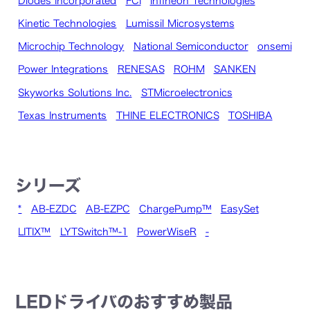
Diodes Incorporated
FCI
Infineon Technologies
Kinetic Technologies
Lumissil Microsystems
Microchip Technology
National Semiconductor
onsemi
Power Integrations
RENESAS
ROHM
SANKEN
Skyworks Solutions Inc.
STMicroelectronics
Texas Instruments
THINE ELECTRONICS
TOSHIBA
シリーズ
*
AB-EZDC
AB-EZPC
ChargePump™
EasySet
LITIX™
LYTSwitch™-1
PowerWiseR
-
LEDドライバのおすすめ製品