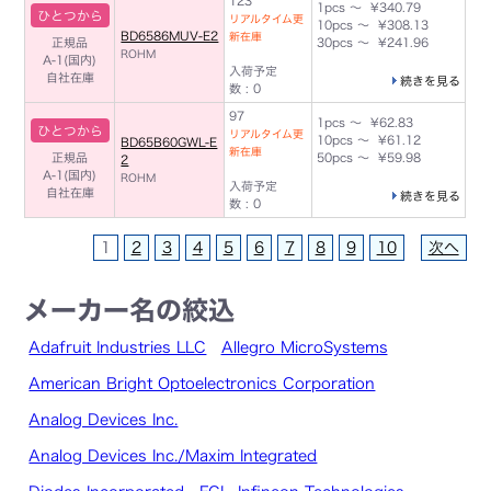
123
1pcs ～ ¥340.79
ひとつから
リアルタイム更
10pcs ～ ¥308.13
BD6586MUV-E2
新在庫
正規品
30pcs ～ ¥241.96
ROHM
A-1(国内)
入荷予定
自社在庫
続きを見る
数 : 0
97
1pcs ～ ¥62.83
ひとつから
リアルタイム更
10pcs ～ ¥61.12
BD65B60GWL-E
新在庫
正規品
50pcs ～ ¥59.98
2
A-1(国内)
ROHM
入荷予定
自社在庫
続きを見る
数 : 0
1
2
3
4
5
6
7
8
9
10
次へ
メーカー名の絞込
Adafruit Industries LLC
Allegro MicroSystems
American Bright Optoelectronics Corporation
Analog Devices Inc.
Analog Devices Inc./Maxim Integrated