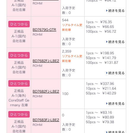
正規品
100pcs ～ ¥64.12
ROHM
A-1(国内)
入荷予定
自社在庫
続きを見る
数 : 0
544
1pcs ～ ¥76.35
ひとつから
リアルタイム更
50pcs ～ ¥66.65
BD7679G-GTR
新在庫
正規品
100pcs ～ ¥56.72
ROHM
A-1(国内)
入荷予定
自社在庫
続きを見る
数 : 0
2,359
1pcs ～ ¥198.95
ひとつから
リアルタイム更
50pcs ～ ¥141.79
BD7682FJ-LBE2
新在庫
正規品
100pcs ～ ¥131.87
ROHM
A-1(国内)
入荷予定
自社在庫
続きを見る
数 : 0
ひとつから
1pcs ～ ¥337.96
10pcs ～ ¥211.64
正規品
BD7682FJ-LBE2
50pcs ～ ¥140.29
100
A-1(海外)
ROHM
CoreStaff Ge
続きを見る
rmany 在庫
1pcs ～ ¥83.16
ひとつから
0
10pcs ～ ¥80.89
BD7683FJ-LBE2
正規品
50pcs ～ ¥79.38
入荷予定
ROHM
A-1(国内)
数 : 0
自社在庫
続きを見る