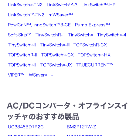
LinkSwitch®-TN2
LinkSwitch™-3
LinkSwitch™-HP
LinkSwitch™-TN2
mWSaver™
PowiGaN™, InnoSwitch™3-CE
Pump Express™
Soft-Skip™
TinySwitchR-II
TinySwitch®
TinySwitch®-4
TinySwitch®-II
TinySwitch®-III
TOPSwitchR-GX
TOPSwitchR-II
TOPSwitch®-GX
TOPSwitch®-HX
TOPSwitch®-II
TOPSwitch®-JX
TRUECURRENT™
VIPER™
WSaver®
-
AC/DCコンバータ・オフラインスイ
ッチャのおすすめ製品
UC3845BD1R2G
BM2P121W-Z