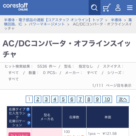
半導体・電子部品の通販【コアスタッフ オンライン】トップ
>
半導体
>
集
積回路、IC
>
パワーマネージメント
> AC/DCコンバータ・オフラインスイ
ッチャ
AC/DCコンバータ・オフラインスイッ
チャ
ヒット検索結果：
5536
件～ / 型名：
指定なし
/ ステイタス：
すべて
/ 数量：
0
PCS~ / メーカー：
すべて
/ シリーズ：
すべて
1/111 ページ目を表示
1
2
3
4
5
6
7
8
9
10
次へ
在庫タイプ
仕入先ラン
型名
ク
在庫数
単価
メーカ名
在庫ロケー
ション
100
1pcs ～ ¥121.58
ひとつから