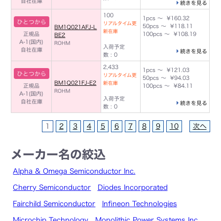
自社在庫
続きを見る
100
1pcs ～ ¥160.32
ひとつから
リアルタイム更
50pcs ～ ¥118.11
BM1Q021AFJ-L
新在庫
正規品
100pcs ～ ¥108.19
BE2
A-1(国内)
ROHM
入荷予定
自社在庫
続きを見る
数 : 0
2,433
1pcs ～ ¥121.03
ひとつから
リアルタイム更
50pcs ～ ¥94.03
BM1Q021FJ-E2
新在庫
正規品
100pcs ～ ¥84.11
ROHM
A-1(国内)
入荷予定
自社在庫
続きを見る
数 : 0
1
2
3
4
5
6
7
8
9
10
次へ
メーカー名の絞込
Alpha & Omega Semiconductor Inc.
Cherry Semiconductor
Diodes Incorporated
Fairchild Semiconductor
Infineon Technologies
Microchip Technology
Monolithic Power Systems Inc.