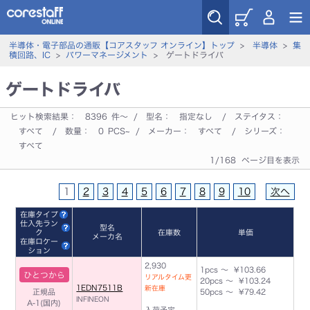
半導体・電子部品の通販【コアスタッフ オンライン】トップ
>
半導体
>
集
積回路、IC
>
パワーマネージメント
> ゲートドライバ
ゲートドライバ
ヒット検索結果：
8396
件～ / 型名：
指定なし
/ ステイタス：
すべて
/ 数量：
0
PCS~ / メーカー：
すべて
/ シリーズ：
すべて
1/168 ページ目を表示
1
2
3
4
5
6
7
8
9
10
次へ
在庫タイプ
仕入先ラン
型名
ク
在庫数
単価
メーカ名
在庫ロケー
ション
2,930
1pcs ～ ¥103.66
ひとつから
リアルタイム更
20pcs ～ ¥103.24
1EDN7511B
新在庫
正規品
50pcs ～ ¥79.42
INFINEON
A-1(国内)
入荷予定