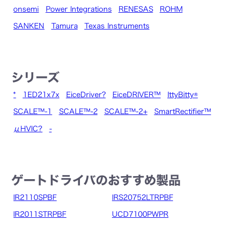
onsemi
Power Integrations
RENESAS
ROHM
SANKEN
Tamura
Texas Instruments
シリーズ
*
1ED21x7x
EiceDriver?
EiceDRIVER™
IttyBitty®
SCALE™-1
SCALE™-2
SCALE™-2+
SmartRectifier™
μHVIC?
-
ゲートドライバのおすすめ製品
IR2110SPBF
IRS20752LTRPBF
IR2011STRPBF
UCD7100PWPR