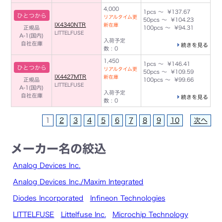
4,000
1pcs ～ ¥137.67
ひとつから
リアルタイム更
50pcs ～ ¥104.23
IX4340NTR
新在庫
正規品
100pcs ～ ¥94.31
LITTELFUSE
A-1(国内)
入荷予定
自社在庫
続きを見る
数 : 0
1,450
1pcs ～ ¥146.41
ひとつから
リアルタイム更
50pcs ～ ¥109.59
IX4427MTR
新在庫
正規品
100pcs ～ ¥99.66
LITTELFUSE
A-1(国内)
入荷予定
自社在庫
続きを見る
数 : 0
1
2
3
4
5
6
7
8
9
10
次へ
メーカー名の絞込
Analog Devices Inc.
Analog Devices Inc./Maxim Integrated
Diodes Incorporated
Infineon Technologies
LITTELFUSE
Littelfuse Inc.
Microchip Technology