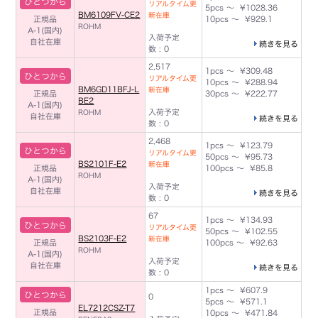
ひとつから
リアルタイム更
5pcs ～ ¥1028.36
BM6109FV-CE2
新在庫
正規品
10pcs ～ ¥929.1
ROHM
A-1(国内)
入荷予定
自社在庫
続きを見る
数 : 0
2,517
1pcs ～ ¥309.48
ひとつから
リアルタイム更
10pcs ～ ¥288.94
BM6GD11BFJ-L
新在庫
正規品
30pcs ～ ¥222.77
BE2
A-1(国内)
入荷予定
ROHM
自社在庫
続きを見る
数 : 0
2,468
1pcs ～ ¥123.79
ひとつから
リアルタイム更
50pcs ～ ¥95.73
BS2101F-E2
新在庫
正規品
100pcs ～ ¥85.8
ROHM
A-1(国内)
入荷予定
自社在庫
続きを見る
数 : 0
67
1pcs ～ ¥134.93
ひとつから
リアルタイム更
50pcs ～ ¥102.55
BS2103F-E2
新在庫
正規品
100pcs ～ ¥92.63
ROHM
A-1(国内)
入荷予定
自社在庫
続きを見る
数 : 0
1pcs ～ ¥607.9
ひとつから
0
5pcs ～ ¥571.1
EL7212CSZ-T7
正規品
10pcs ～ ¥471.84