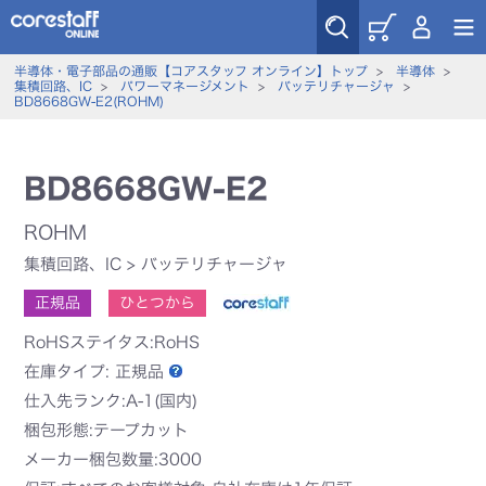
半導体・電子部品の通販【コアスタッフ オンライン】トップ
>
半導体
>
集積回路、IC
>
パワーマネージメント
>
バッテリチャージャ
>
BD8668GW-E2(ROHM)
BD8668GW-E2
ROHM
集積回路、IC
>
バッテリチャージャ
正規品
ひとつから
RoHSステイタス:RoHS
在庫タイプ:
正規品
仕入先ランク:A-1(国内)
梱包形態:テープカット
メーカー梱包数量:3000