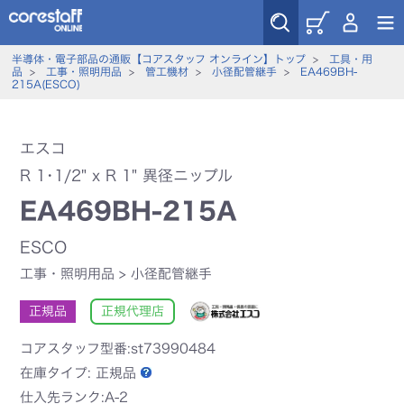
半導体・電子部品の通販【コアスタッフ オンライン】トップ
>
工具・用
品
>
工事・照明用品
>
管工機材
>
小径配管継手
>
EA469BH-
215A(ESCO)
エスコ
R 1･1/2" x R 1" 異径ニップル
EA469BH-215A
ESCO
工事・照明用品
>
小径配管継手
正規品
正規代理店
コアスタッフ型番:st73990484
在庫タイプ:
正規品
仕入先ランク:A-2