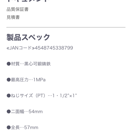
品質保証書
見積書
製品スペック
≪JANコード≫4548745338799
●材質…黒心可鍛鋳鉄
●最高圧力…1MPa
●ねじサイズ（PT）…1・1/2”×1”
●二面幅…54mm
●全長…57mm