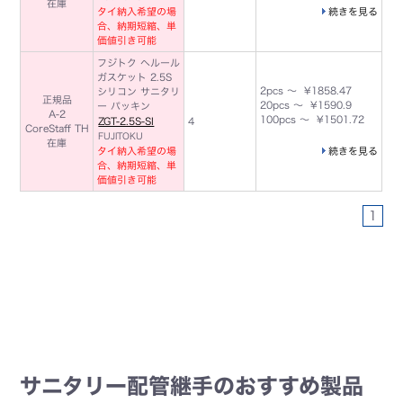
在庫
タイ納入希望の場
続きを見る
合、納期短縮、単
価値引き可能
フジトク ヘルール
ガスケット 2.5S
2pcs ～ ¥1858.47
シリコン サニタリ
正規品
20pcs ～ ¥1590.9
ー パッキン
A-2
100pcs ～ ¥1501.72
ZGT-2.5S-SI
4
CoreStaff TH
FUJITOKU
在庫
タイ納入希望の場
続きを見る
合、納期短縮、単
価値引き可能
1
サニタリー配管継手のおすすめ製品