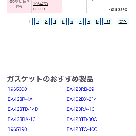
取り寄せ 国内
1964759
情報
RS PRO
続きを見る
1
2
3
4
5
6
7
8
9
10
次へ
ガスケットのおすすめ製品
1965000
EA423RB-29
EA423R-4A
EA462BX-214
EA423TB-14D
EA423RA-10
EA423RA-13
EA423TB-30C
1965190
EA423TC-40C