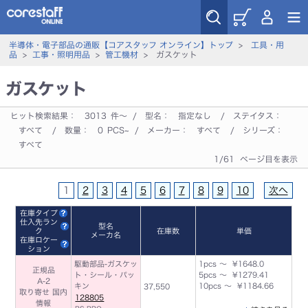
半導体・電子部品の通販【コアスタッフ オンライン】トップ
>
工具・用
品
>
工事・照明用品
>
管工機材
> ガスケット
ガスケット
ヒット検索結果：
3013
件～ / 型名：
指定なし
/ ステイタス：
すべて
/ 数量：
0
PCS~ / メーカー：
すべて
/ シリーズ：
すべて
1/61 ページ目を表示
1
2
3
4
5
6
7
8
9
10
次へ
在庫タイプ
仕入先ラン
型名
ク
在庫数
単価
メーカ名
在庫ロケー
ション
駆動部品-ガスケッ
1pcs ～ ¥1648.0
正規品
ト・シール・パッ
5pcs ～ ¥1279.41
A-2
キン
10pcs ～ ¥1184.66
37,550
取り寄せ 国内
128805
情報