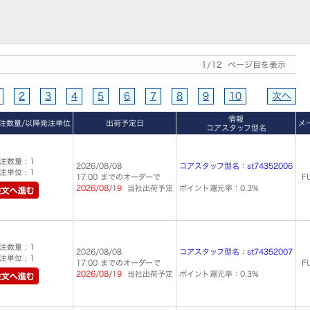
1/12 ページ目を表示
2
3
4
5
6
7
8
9
10
次へ
情報
注数量/以降発注単位
出荷予定日
メ
コアスタッフ型名
数量 : 1
2026/08/08
コアスタッフ型名：st74352006
単位 : 1
17:00 までのオーダーで
F
2026/08/19
当社出荷予定
ポイント還元率：0.3%
数量 : 1
2026/08/08
コアスタッフ型名：st74352007
単位 : 1
17:00 までのオーダーで
F
2026/08/19
当社出荷予定
ポイント還元率：0.3%