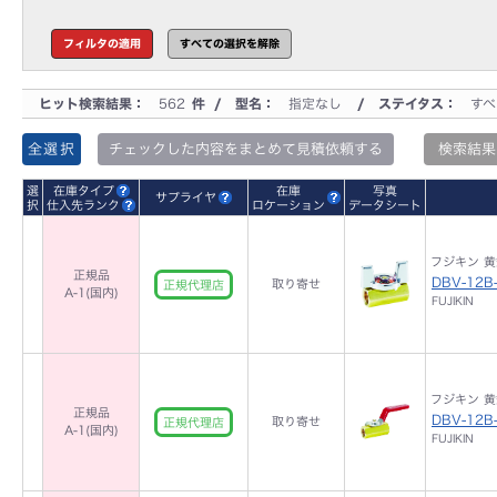
ヒット検索結果：
562
件 / 型名：
指定なし
/ ステイタス：
すべ
全選択
チェックした内容をまとめて見積依頼する
検索結果
選
在庫タイプ
在庫
写真
サプライヤ
択
仕入先ランク
ロケーション
データシート
フジキン 黄銅
正規品
DBV-12B
取り寄せ
正規代理店
A-1(国内)
FUJIKIN
フジキン 黄銅
正規品
DBV-12B
取り寄せ
正規代理店
A-1(国内)
FUJIKIN