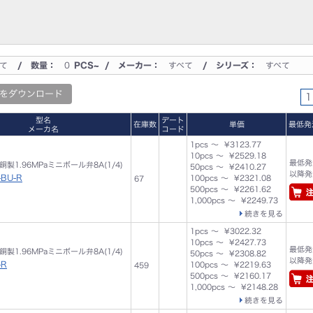
て
/ 数量：
0
PCS~ / メーカー：
すべて
/ シリーズ：
すべて
をダウンロード
1
型名
デート
在庫数
単価
最低発
メーカ名
コード
1pcs ～ ¥3123.77
10pcs ～ ¥2529.18
最低発注
製1.96MPaミニボール弁8A(1/4)
50pcs ～ ¥2410.27
以降発注
-BU-R
100pcs ～ ¥2321.08
67
500pcs ～ ¥2261.62
1,000pcs ～ ¥2249.73
続きを見る
1pcs ～ ¥3022.32
10pcs ～ ¥2427.73
最低発注
製1.96MPaミニボール弁8A(1/4)
50pcs ～ ¥2308.82
以降発注
-R
100pcs ～ ¥2219.63
459
500pcs ～ ¥2160.17
1,000pcs ～ ¥2148.28
続きを見る