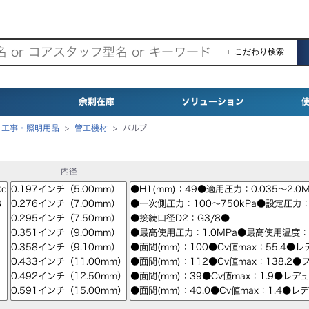
＋ こだわり検索
余剰在庫
ソリューション
>
工事・照明用品
>
管工機材
>
バルブ
内径