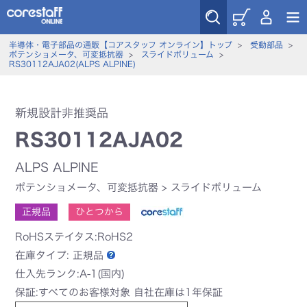
半導体・電子部品の通販【コアスタッフ オンライン】トップ
>
受動部品
>
ポテンショメータ、可変抵抗器
>
スライドボリューム
>
RS30112AJA02(ALPS ALPINE)
新規設計非推奨品
RS30112AJA02
ALPS ALPINE
ポテンショメータ、可変抵抗器
>
スライドボリューム
正規品
ひとつから
RoHSステイタス:RoHS2
在庫タイプ:
正規品
仕入先ランク:A-1(国内)
保証:すべてのお客様対象 自社在庫は1年保証