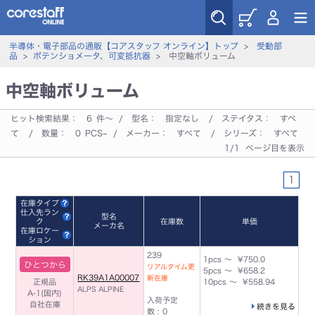
半導体・電子部品の通販【コアスタッフ オンライン】トップ
>
受動部
品
>
ポテンショメータ、可変抵抗器
> 中空軸ボリューム
中空軸ボリューム
ヒット検索結果：
6
件～ / 型名：
指定なし
/ ステイタス：
すべ
て
/ 数量：
0
PCS~ / メーカー：
すべて
/ シリーズ：
すべて
1/1 ページ目を表示
1
在庫タイプ
仕入先ラン
型名
ク
在庫数
単価
メーカ名
在庫ロケー
ション
239
1pcs ～ ¥750.0
ひとつから
リアルタイム更
5pcs ～ ¥658.2
RK39A1A00007
新在庫
正規品
10pcs ～ ¥558.94
ALPS ALPINE
A-1(国内)
入荷予定
自社在庫
続きを見る
数 : 0