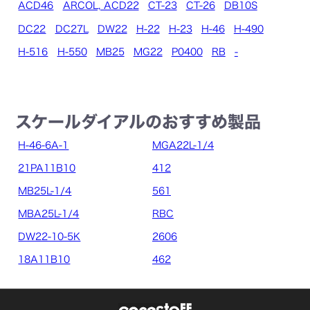
ACD46
ARCOL, ACD22
CT-23
CT-26
DB10S
DC22
DC27L
DW22
H-22
H-23
H-46
H-490
H-516
H-550
MB25
MG22
P0400
RB
-
スケールダイアルのおすすめ製品
H-46-6A-1
MGA22L-1/4
21PA11B10
412
MB25L-1/4
561
MBA25L-1/4
RBC
DW22-10-5K
2606
18A11B10
462