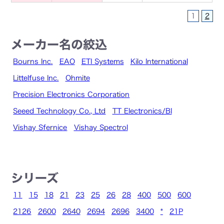
1
2
メーカー名の絞込
Bourns Inc.
EAO
ETI Systems
Kilo International
Littelfuse Inc.
Ohmite
Precision Electronics Corporation
Seeed Technology Co., Ltd
TT Electronics/BI
Vishay Sfernice
Vishay Spectrol
シリーズ
11
15
18
21
23
25
26
28
400
500
600
2126
2600
2640
2694
2696
3400
*
21P