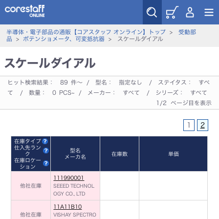
半導体・電子部品の通販【コアスタッフ オンライン】トップ
>
受動部
品
>
ポテンショメータ、可変抵抗器
> スケールダイアル
スケールダイアル
ヒット検索結果：
89
件～ / 型名：
指定なし
/ ステイタス：
すべ
て
/ 数量：
0
PCS~ / メーカー：
すべて
/ シリーズ：
すべて
1/2 ページ目を表示
1
2
在庫タイプ
仕入先ラン
型名
ク
在庫数
単価
メーカ名
在庫ロケー
ション
111990001
他社在庫
SEEED TECHNOL
OGY CO., LTD
11A11B10
他社在庫
VISHAY SPECTRO