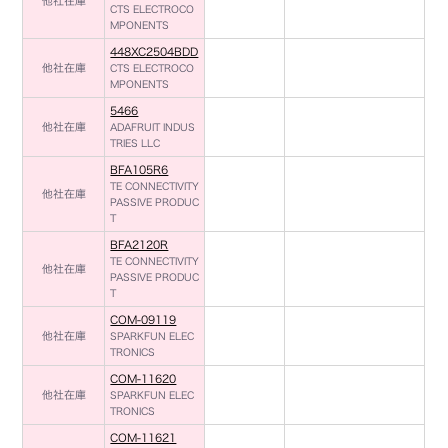
他社在庫
CTS ELECTROCO
MPONENTS
448XC2504BDD
他社在庫
CTS ELECTROCO
MPONENTS
5466
他社在庫
ADAFRUIT INDUS
TRIES LLC
BFA105R6
TE CONNECTIVITY
他社在庫
PASSIVE PRODUC
T
BFA2120R
TE CONNECTIVITY
他社在庫
PASSIVE PRODUC
T
COM-09119
他社在庫
SPARKFUN ELEC
TRONICS
COM-11620
他社在庫
SPARKFUN ELEC
TRONICS
COM-11621