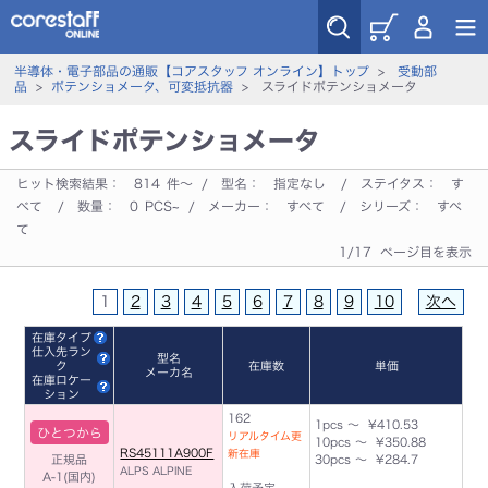
半導体・電子部品の通販【コアスタッフ オンライン】トップ
>
受動部
品
>
ポテンショメータ、可変抵抗器
> スライドポテンショメータ
スライドポテンショメータ
ヒット検索結果：
814
件～ / 型名：
指定なし
/ ステイタス：
す
べて
/ 数量：
0
PCS~ / メーカー：
すべて
/ シリーズ：
すべ
て
1/17 ページ目を表示
1
2
3
4
5
6
7
8
9
10
次へ
在庫タイプ
仕入先ラン
型名
ク
在庫数
単価
メーカ名
在庫ロケー
ション
162
1pcs ～ ¥410.53
ひとつから
リアルタイム更
10pcs ～ ¥350.88
RS45111A900F
新在庫
正規品
30pcs ～ ¥284.7
ALPS ALPINE
A-1(国内)
入荷予定