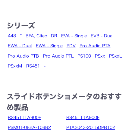
シリーズ
448
*
BFA, Citec
DR
EVA - Single
EVB - Dual
EWA - Dual
EWA - Single
PDV
Pro Audio PTA
Pro Audio PTB
Pro Audio PTL
PS100
PSxx
PSxxL
PSxxM
RS451
-
スライドポテンショメータのおすす
め製品
RS45111A900F
RS45111A900F
PSM01-082A-103B2
PTA2043-2015DPB102