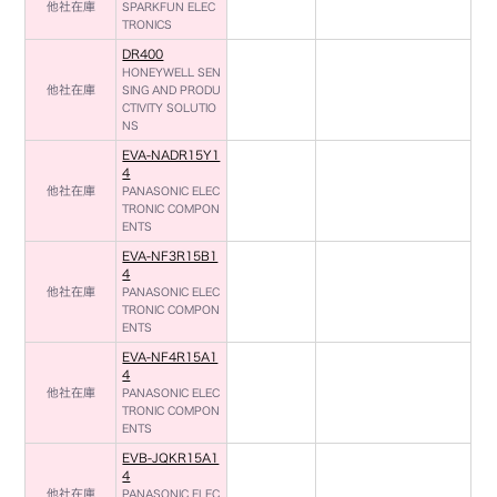
他社在庫
SPARKFUN ELEC
TRONICS
DR400
HONEYWELL SEN
他社在庫
SING AND PRODU
CTIVITY SOLUTIO
NS
EVA-NADR15Y1
4
他社在庫
PANASONIC ELEC
TRONIC COMPON
ENTS
EVA-NF3R15B1
4
他社在庫
PANASONIC ELEC
TRONIC COMPON
ENTS
EVA-NF4R15A1
4
他社在庫
PANASONIC ELEC
TRONIC COMPON
ENTS
EVB-JQKR15A1
4
他社在庫
PANASONIC ELEC