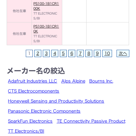
PS100-1B1CR1
00K
他社在庫
TT ELECTRONIC
S/BI
PS100-1B1CR1
0K
他社在庫
TT ELECTRONIC
S/BI
1
2
3
4
5
6
7
8
9
10
次へ
メーカー名の絞込
Adafruit Industries LLC
Alps Alpine
Bourns Inc.
CTS Electrocomponents
Honeywell Sensing and Productivity Solutions
Panasonic Electronic Components
SparkFun Electronics
TE Connectivity Passive Product
TT Electronics/BI