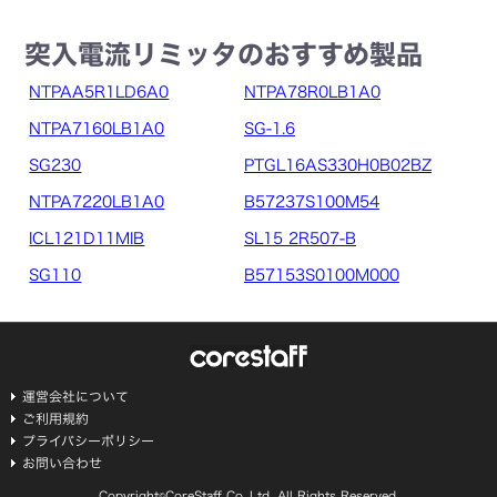
突入電流リミッタのおすすめ製品
NTPAA5R1LD6A0
NTPA78R0LB1A0
NTPA7160LB1A0
SG-1.6
SG230
PTGL16AS330H0B02BZ
NTPA7220LB1A0
B57237S100M54
ICL121D11MIB
SL15 2R507-B
SG110
B57153S0100M000
運営会社について
ご利用規約
プライバシーポリシー
お問い合わせ
Copyright©CoreStaff Co.,Ltd. All Rights Reserved.