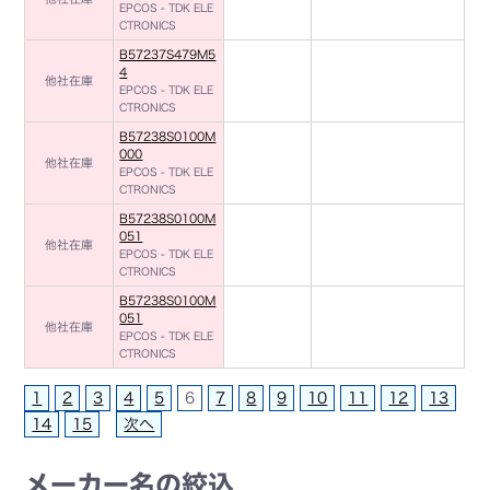
EPCOS - TDK ELE
CTRONICS
B57237S479M5
4
他社在庫
EPCOS - TDK ELE
CTRONICS
B57238S0100M
000
他社在庫
EPCOS - TDK ELE
CTRONICS
B57238S0100M
051
他社在庫
EPCOS - TDK ELE
CTRONICS
B57238S0100M
051
他社在庫
EPCOS - TDK ELE
CTRONICS
1
2
3
4
5
6
7
8
9
10
11
12
13
14
15
次へ
メーカー名の絞込