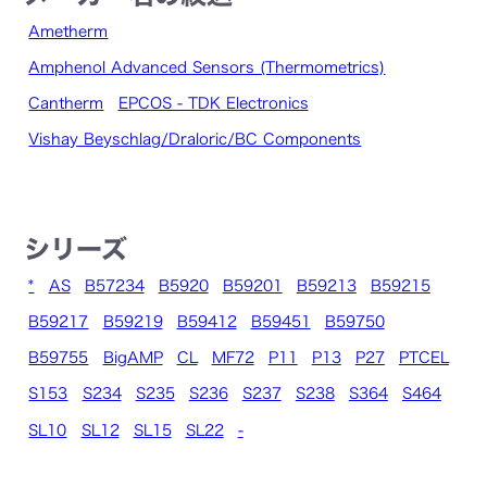
Ametherm
Amphenol Advanced Sensors (Thermometrics)
Cantherm
EPCOS - TDK Electronics
Vishay Beyschlag/Draloric/BC Components
シリーズ
*
AS
B57234
B5920
B59201
B59213
B59215
B59217
B59219
B59412
B59451
B59750
B59755
BigAMP
CL
MF72
P11
P13
P27
PTCEL
S153
S234
S235
S236
S237
S238
S364
S464
SL10
SL12
SL15
SL22
-