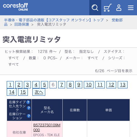
半導体・電子部品の通販【コアスタッフ オンライン】トップ
>
受動部
品
>
回路保護
> 突入電流リミッタ
突入電流リミッタ
ヒット検索結果：
1278
件～ / 型名：
指定なし
/ ステイタス：
すべて
/ 数量：
0
PCS~ / メーカー：
すべて
/ シリーズ：
すべて
6/26 ページ目を表示
1
2
3
4
5
6
7
8
9
10
11
12
13
14
15
次へ
在庫タイプ
仕入先ラン
型名
ク
在庫数
単価
メーカ名
在庫ロケー
ション
B57237S0109M
000
他社在庫
EPCOS - TDK ELE