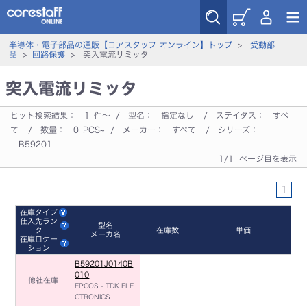
半導体・電子部品の通販【コアスタッフ オンライン】トップ
>
受動部
品
>
回路保護
> 突入電流リミッタ
突入電流リミッタ
ヒット検索結果：
1
件～ / 型名：
指定なし
/ ステイタス：
すべ
て
/ 数量：
0
PCS~ / メーカー：
すべて
/ シリーズ：
B59201
1/1 ページ目を表示
1
在庫タイプ
仕入先ラン
型名
ク
在庫数
単価
メーカ名
在庫ロケー
ション
B59201J0140B
010
他社在庫
EPCOS - TDK ELE
CTRONICS