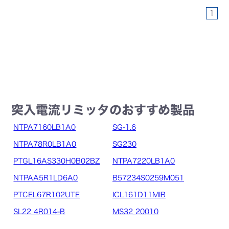
1
突入電流リミッタのおすすめ製品
NTPA7160LB1A0
SG-1.6
NTPA78R0LB1A0
SG230
PTGL16AS330H0B02BZ
NTPA7220LB1A0
NTPAA5R1LD6A0
B57234S0259M051
PTCEL67R102UTE
ICL161D11MIB
SL22 4R014-B
MS32 20010