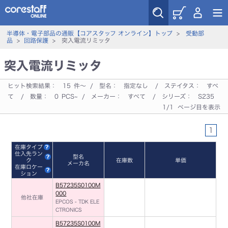
半導体・電子部品の通販【コアスタッフ オンライン】トップ
>
受動部
品
>
回路保護
> 突入電流リミッタ
突入電流リミッタ
ヒット検索結果：
15
件～ / 型名：
指定なし
/ ステイタス：
すべ
て
/ 数量：
0
PCS~ / メーカー：
すべて
/ シリーズ：
S235
1/1 ページ目を表示
1
在庫タイプ
仕入先ラン
型名
ク
在庫数
単価
メーカ名
在庫ロケー
ション
B57235S0100M
000
他社在庫
EPCOS - TDK ELE
CTRONICS
B57235S0100M