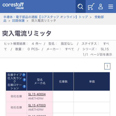
半導体・電子部品の通販【コアスタッフ オンライン】トップ
>
受動部
品
>
回路保護
> 突入電流リミッタ
突入電流リミッタ
ヒット検索結果：
4
件～ / 型名：
指定なし
/ ステイタス：
すべ
て
/ 数量：
0
PCS~ / メーカー：
すべて
/ シリーズ：
SL15
1/1 ページ目を表示
1
在庫タイプ
仕入先ラン
型名
ク
在庫数
単価
メーカ名
在庫ロケー
ション
SL15 40004
他社在庫
AMETHERM
SL15 47003
他社在庫
AMETHERM