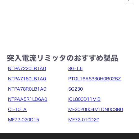
突入電流リミッタのおすすめ製品
NTPA7220LB1A0
SG-1.6
NTPA7160LB1A0
PTGL16AS330H0B02BZ
NTPA78R0LB1A0
SG230
NTPAA5R1LD6A0
ICL800D11MIB
CL-101A
MF2020004M1DN0CSB0
MF72-020D15
MF72-010D20