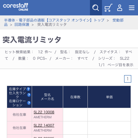
半導体・電子部品の通販【コアスタッフ オンライン】トップ
>
受動部
品
>
回路保護
> 突入電流リミッタ
突入電流リミッタ
ヒット検索結果：
12
件～ / 型名：
指定なし
/ ステイタス：
すべ
て
/ 数量：
0
PCS~ / メーカー：
すべて
/ シリーズ：
SL22
1/1 ページ目を表示
1
在庫タイプ
仕入先ラン
型名
ク
在庫数
単価
メーカ名
在庫ロケー
ション
SL22 10008
他社在庫
AMETHERM
SL22 14007
他社在庫
AMETHERM