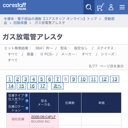
半導体・電子部品の通販【コアスタッフ オンライン】トップ
>
受動部
品
>
回路保護
> ガス放電管アレスタ
ガス放電管アレスタ
ヒット検索結果：
3841
件～ / 型名：
指定なし
/ ステイタス：
すべて
/ 数量：
0
PCS~ / メーカー：
すべて
/ シリーズ：
すべて
8/77 ページ目を表示
1
2
3
4
5
6
7
8
9
10
11
12
13
14
15
16
17
次へ
在庫タイプ
仕入先ラン
型名
ク
在庫数
単価
メーカ名
在庫ロケー
ション
2026-09-C4FLF
他社在庫
BOURNS INC.