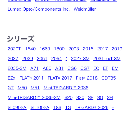
Lumex Opto/Components Inc.
Weidmüller
シリーズ
2020T
1540
1669
1800
2003
2015
2017
2019
2027
2029
2051
2054
*
2027-SM
2031-xxT-SM
2035-SM
A71
A80
A81
CG6
CG7
EC
EF
EM
EZx
FLAT® 2011
FLAT® 2017
Flat® 2018
GDT35
GT
M50
M51
Mini-TRIGARD™ 2036
Mini-TRIGARD™ 2036-SM
S20
S30
SE
SG
SH
SL0902A
SL1002A
T83
TG
TRIGARD® 2026
-