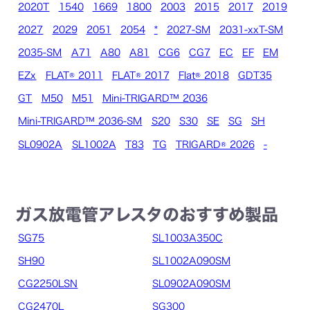
2020T
1540
1669
1800
2003
2015
2017
2019
2027
2029
2051
2054
*
2027-SM
2031-xxT-SM
2035-SM
A71
A80
A81
CG6
CG7
EC
EF
EM
EZx
FLAT® 2011
FLAT® 2017
Flat® 2018
GDT35
GT
M50
M51
Mini-TRIGARD™ 2036
Mini-TRIGARD™ 2036-SM
S20
S30
SE
SG
SH
SL0902A
SL1002A
T83
TG
TRIGARD® 2026
-
ガス放電管アレスタのおすすめ製品
SG75
SL1003A350C
SH90
SL1002A090SM
CG2250LSN
SL0902A090SM
CG2470L
SG300