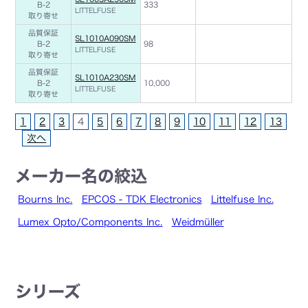
B-2
333
LITTELFUSE
取り寄せ
品質保証
SL1010A090SM
B-2
98
LITTELFUSE
取り寄せ
品質保証
SL1010A230SM
B-2
10,000
LITTELFUSE
取り寄せ
1
2
3
4
5
6
7
8
9
10
11
12
13
次へ
メーカー名の絞込
Bourns Inc.
EPCOS - TDK Electronics
Littelfuse Inc.
Lumex Opto/Components Inc.
Weidmüller
シリーズ