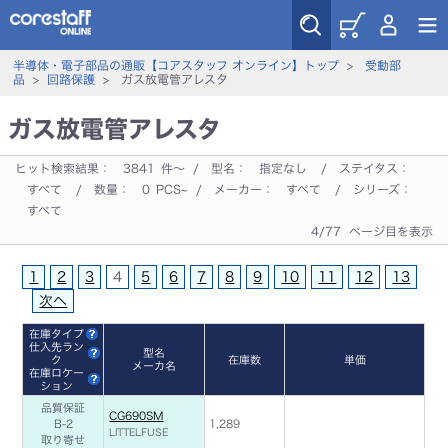
半導体・電子部品の通販【コアスタッフ オンライン】トップ
>
受動部
品
>
回路保護
> ガス放電管アレスタ
ガス放電管アレスタ
ヒット検索結果：
3841
件～ / 型名：
指定なし
/ ステイタス：
すべて
/ 数量：
0
PCS~ / メーカー：
すべて
/ シリーズ：
すべて
4/77 ページ目を表示
1
2
3
4
5
6
7
8
9
10
11
12
13
次へ
在庫タイプ
仕入先ラン
型名
ク
在庫数
単価
メーカ名
在庫ロケー
ション
品質保証
CG690SM
B-2
1,289
LITTELFUSE
取り寄せ