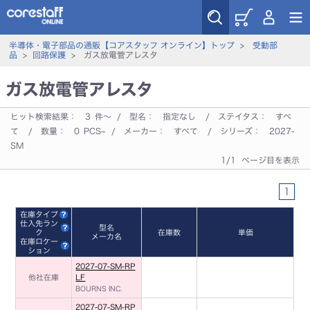
半導体・電子部品の通販【コアスタッフ オンライン】トップ
>
受動部
品
>
回路保護
> ガス放電管アレスタ
ガス放電管アレスタ
ヒット検索結果：
3
件～ / 型名：
指定なし
/ ステイタス：
すべ
て
/ 数量：
0
PCS~ / メーカー：
すべて
/ シリーズ：
2027-
SM
1/1 ページ目を表示
1
在庫タイプ
仕入先ラン
型名
ク
在庫数
単価
メーカ名
在庫ロケー
ション
2027-07-SM-RP
他社在庫
LF
BOURNS INC.
2027-07-SM-RP