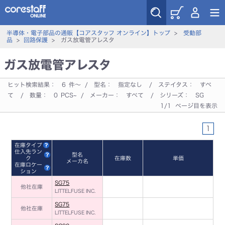
半導体・電子部品の通販【コアスタッフ オンライン】トップ
>
受動部
品
>
回路保護
> ガス放電管アレスタ
ガス放電管アレスタ
ヒット検索結果：
6
件～ / 型名：
指定なし
/ ステイタス：
すべ
て
/ 数量：
0
PCS~ / メーカー：
すべて
/ シリーズ：
SG
1/1 ページ目を表示
1
在庫タイプ
仕入先ラン
型名
ク
在庫数
単価
メーカ名
在庫ロケー
ション
SG75
他社在庫
LITTELFUSE INC.
SG75
他社在庫
LITTELFUSE INC.