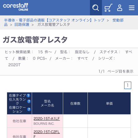
半導体・電子部品の通販【コアスタッフ オンライン】トップ
>
受動部
品
>
回路保護
> ガス放電管アレスタ
ガス放電管アレスタ
ヒット検索結果：
15
件～ / 型名：
指定なし
/ ステイタス：
すべ
て
/ 数量：
0
PCS~ / メーカー：
すべて
/ シリーズ：
2020T
1/1 ページ目を表示
1
在庫タイプ
仕入先ラン
型名
ク
在庫数
単価
メーカ名
在庫ロケー
ション
2020-15T-A1LF
他社在庫
BOURNS INC.
2020-15T-C2FL
他社在庫
F