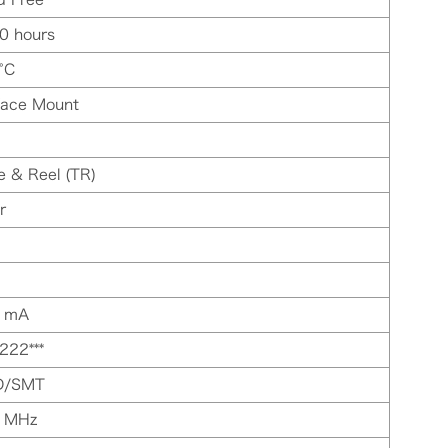
0 hours
°C
face Mount
e & Reel (TR)
r
 mA
222***
D/SMT
 MHz