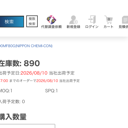
複数
0
検索
代替調査依頼
新規登録
ログイン
カート
見積
0MF80G(NIPPON CHEMI-CON)
在庫数: 890
出荷予定日:
2026/08/10
当社出荷予定
7:00
までのオーダーで
2026/08/10
当社出荷予定
MOQ:1
SPQ:1
入荷予定数: 0
購入数量