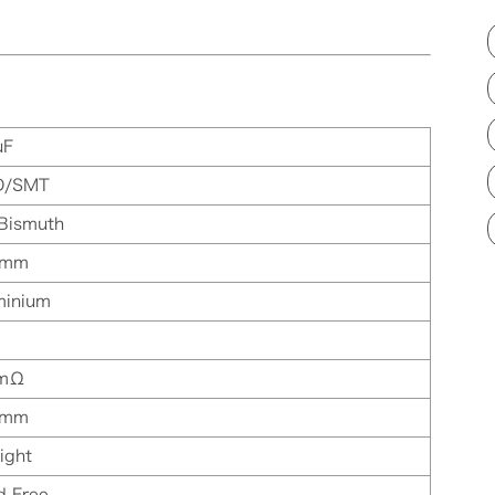
µF
D/SMT
 Bismuth
 mm
minium
 mΩ
 mm
ight
d Free