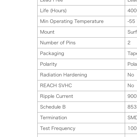
Life (Hours)
400
Min Operating Temperature
-55 
Mount
Sur
Number of Pins
2
Packaging
Tap
Polarity
Pola
Radiation Hardening
No
REACH SVHC
No
Ripple Current
900
Schedule B
853
Termination
SM
Test Frequency
100