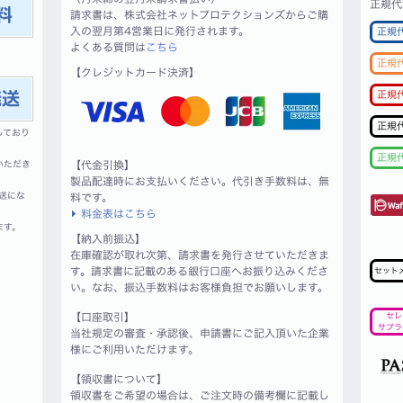
正規代
請求書は、株式会社ネットプロテクションズからご購
入の翌月第4営業日に発行されます。
正規
よくある質問は
こちら
正規
【クレジットカード決済】
正規
正規
しており
正規
いただき
【代金引換】
製品配達時にお支払いください。代引き手数料は、無
送にな
料です。
料金表はこちら
ます。
【納入前振込】
在庫確認が取れ次第、請求書を発行させていただきま
す。請求書に記載のある銀行口座へお振り込みくださ
セット
い。なお、振込手数料はお客様負担でお願いします。
【口座取引】
セレ
サプラ
当社規定の審査・承認後、申請書にご記入頂いた企業
様にご利用いただけます。
【領収書について】
領収書をご希望の場合は、ご注文時の備考欄に記載し