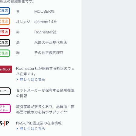
理店の在庫情報です。
代理店
青
MOUSER社
代理店
オレンジ
element14社
赤
Rochester社
代理店
黒
米国大手正規代理店
代理店
緑
その他正規代理店
代理店
Rochester社が保有する純正のウェ
ハ在庫です。
詳しくはこちら
セットメーカーが保有する余剰在庫
メーカー
の情報
取引実績が数多くあり、品質面・価
クト
イヤー
格面で競争力を持つサプライヤー
PAS-JP加盟企業の在庫情報
詳しくはこちら