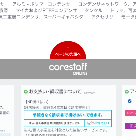
サ
アルミ - ポリマーコンデンサ
コンデンサネットワーク、
積層
マイカおよびPTFEコンデンサ
タンタル
トリマ、可
気二重層コンデンサ、スーパーキャパシタ
アクセサリ
モータ
↑
ページの先頭へ
【NP掛け払い】
ク。
(月末締め、翌月第4営業日に請求書発行)
積書の
ひと
正
法人/個人事業主を対象とした後払いサービスです。
（月末締め翌月末請求書払い）