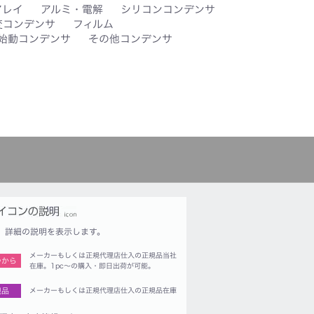
アレイ
アルミ・電解
シリコンコンデンサ
変コンデンサ
フィルム
始動コンデンサ
その他コンデンサ
詳細の説明を表示します。
メーカーもしくは正規代理店仕入の正規品当社
つから
在庫。1pc〜の購入・即日出荷が可能。
規品
メーカーもしくは正規代理店仕入の正規品在庫