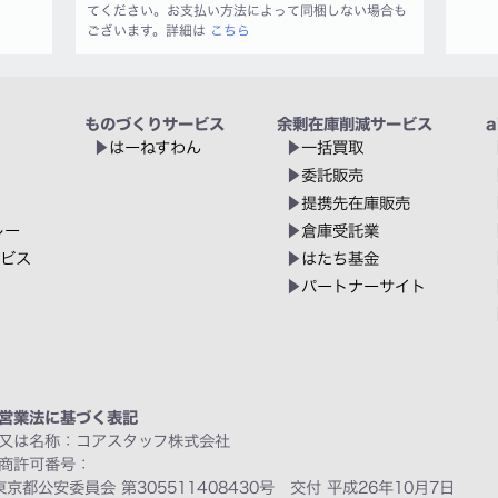
てください。お支払い方法によって同梱しない場合も
ございます。詳細は
こちら
ものづくりサービス
余剰在庫削減サービス
a
はーねすわん
一括買取
委託販売
提携先在庫販売
レー
倉庫受託業
ービス
はたち基金
パートナーサイト
営業法に基づく表記
又は名称：コアスタッフ株式会社
商許可番号：
東京都公安委員会 第305511408430号 交付 平成26年10月7日