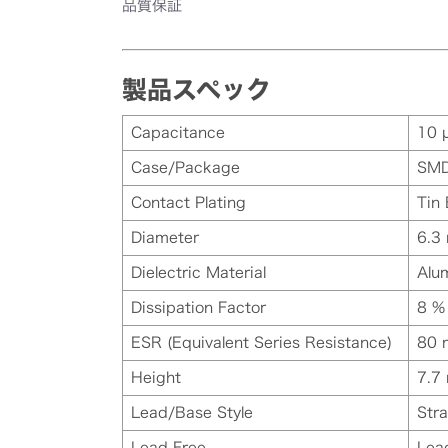
品質保証
製品スペック
Capacitance
10 
Case/Package
SM
Contact Plating
Tin
Diameter
6.3
Dielectric Material
Alu
Dissipation Factor
8 %
ESR (Equivalent Series Resistance)
80
Height
7.7
Lead/Base Style
Stra
Lead Free
Lea