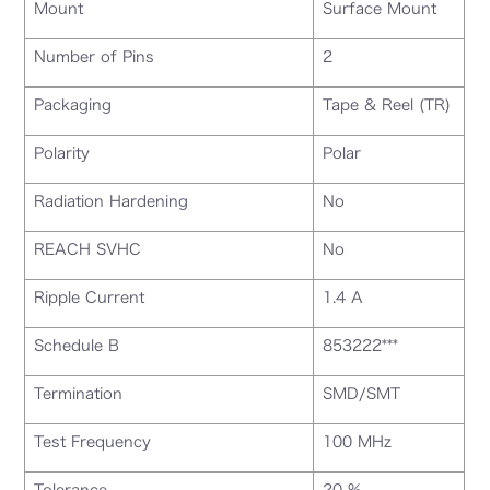
Mount
Surface Mount
Number of Pins
2
Packaging
Tape & Reel (TR)
Polarity
Polar
Radiation Hardening
No
REACH SVHC
No
Ripple Current
1.4 A
Schedule B
853222***
Termination
SMD/SMT
Test Frequency
100 MHz
Tolerance
20 %