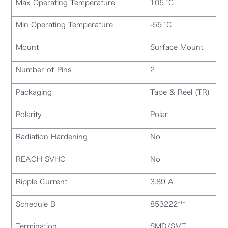
Max Operating Temperature
105 °C
Min Operating Temperature
-55 °C
Mount
Surface Mount
Number of Pins
2
Packaging
Tape & Reel (TR)
Polarity
Polar
Radiation Hardening
No
REACH SVHC
No
Ripple Current
3.89 A
Schedule B
853222***
Termination
SMD/SMT