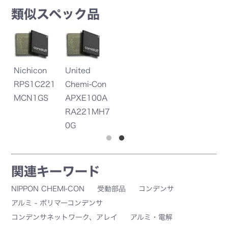
類似スペック品
c
Nichicon
United
Ni
0
RPS1C221
Chemi-Con
P
MCN1GS
APXE100A
M
RA221MH7
0G
関連キーワード
NIPPON CHEMI-CON
受動部品
コンデンサ
アルミ - ポリマーコンデンサ
コンデンサネットワーク、アレイ
アルミ・電解