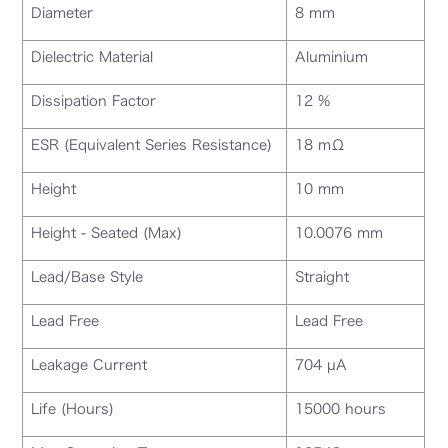
Diameter
8 mm
Dielectric Material
Aluminium
Dissipation Factor
12 %
ESR (Equivalent Series Resistance)
18 mΩ
Height
10 mm
Height - Seated (Max)
10.0076 mm
Lead/Base Style
Straight
Lead Free
Lead Free
Leakage Current
704 µA
Life (Hours)
15000 hours