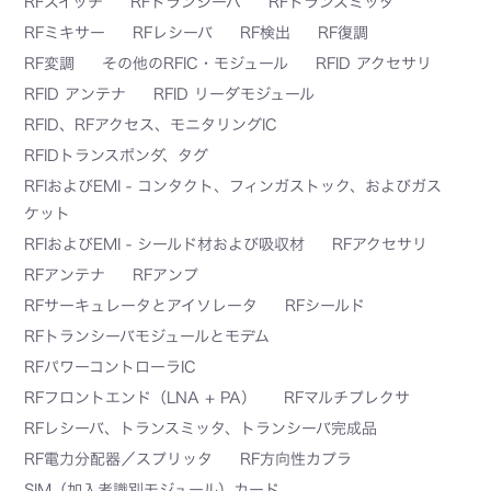
RFスイッチ
RFトランシーバ
RFトランスミッタ
RFミキサー
RFレシーバ
RF検出
RF復調
RF変調
その他のRFIC・モジュール
RFID アクセサリ
RFID アンテナ
RFID リーダモジュール
RFID、RFアクセス、モニタリングIC
RFIDトランスポンダ、タグ
RFIおよびEMI - コンタクト、フィンガストック、およびガス
ケット
RFIおよびEMI - シールド材および吸収材
RFアクセサリ
RFアンテナ
RFアンプ
RFサーキュレータとアイソレータ
RFシールド
RFトランシーバモジュールとモデム
RFパワーコントローラIC
RFフロントエンド（LNA + PA）
RFマルチプレクサ
RFレシーバ、トランスミッタ、トランシーバ完成品
RF電力分配器／スプリッタ
RF方向性カプラ
SIM（加入者識別モジュール）カード