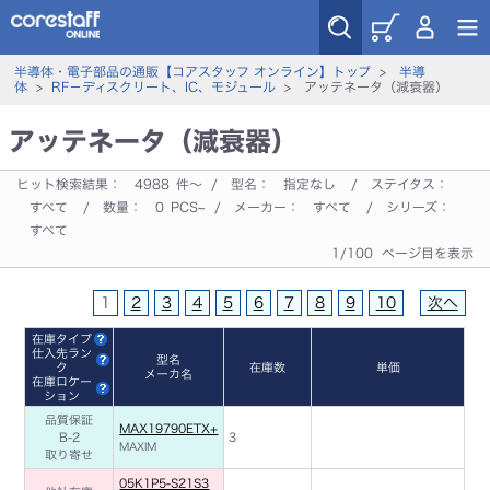
半導体・電子部品の通販【コアスタッフ オンライン】トップ
>
半導
体
>
RF－ディスクリート、IC、モジュール
> アッテネータ（減衰器）
アッテネータ（減衰器）
ヒット検索結果：
4988
件～ / 型名：
指定なし
/ ステイタス：
すべて
/ 数量：
0
PCS~ / メーカー：
すべて
/ シリーズ：
すべて
1/100 ページ目を表示
1
2
3
4
5
6
7
8
9
10
次へ
在庫タイプ
仕入先ラン
型名
ク
在庫数
単価
メーカ名
在庫ロケー
ション
品質保証
MAX19790ETX+
B-2
3
MAXIM
取り寄せ
05K1P5-S21S3