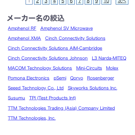
1
2
3
4
5
6
7
8
9
10
次へ
メーカー名の絞込
Amphenol RF
Amphenol SV Microwave
Amphenol XMA
Cinch Connectivity Solutions
Cinch Connectivity Solutions AIM-Cambridge
Cinch Connectivity Solutions Johnson
L3 Narda-MITEQ
MACOM Technology Solutions
Mini-Circuits
Molex
Pomona Electronics
pSemi
Qorvo
Rosenberger
Seeed Technology Co., Ltd
Skyworks Solutions Inc.
Susumu
TPI (Test Products Int)
TTM Technologies Trading (Asia) Company Limited
TTM Technologies, Inc.