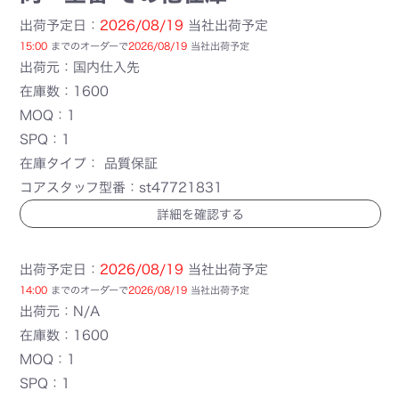
出荷予定日：
2026/08/19
当社出荷予定
15:00
までのオーダーで
2026/08/19
当社出荷予定
出荷元：国内仕入先
在庫数：1600
MOQ：1
SPQ：1
在庫タイプ： 品質保証
コアスタッフ型番：st47721831
詳細を確認する
出荷予定日：
2026/08/19
当社出荷予定
14:00
までのオーダーで
2026/08/19
当社出荷予定
出荷元：N/A
在庫数：1600
MOQ：1
SPQ：1