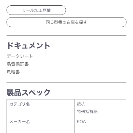
リール加工見積
ドキュメント
データシート
品質保証書
見積書
製品スペック
カテゴリ名
抵抗
特殊抵抗器
メーカー名
KOA