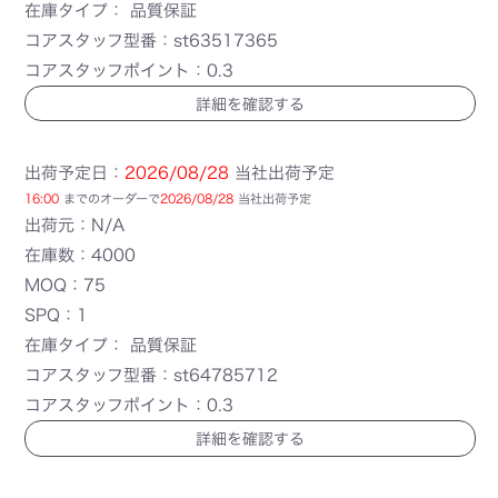
在庫タイプ： 品質保証
コアスタッフ型番：st63517365
コアスタッフポイント：0.3
詳細を確認する
出荷予定日：
2026/08/28
当社出荷予定
16:00
までのオーダーで
2026/08/28
当社出荷予定
出荷元：N/A
在庫数：4000
MOQ：75
SPQ：1
在庫タイプ： 品質保証
コアスタッフ型番：st64785712
コアスタッフポイント：0.3
詳細を確認する