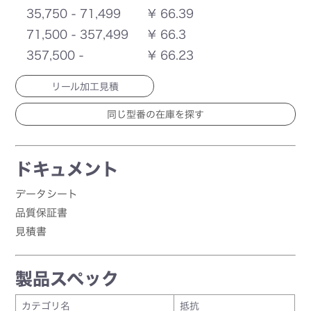
35,750 - 71,499
¥ 66.39
71,500 - 357,499
¥ 66.3
357,500 -
¥ 66.23
リール加工見積
ドキュメント
データシート
品質保証書
見積書
製品スペック
カテゴリ名
抵抗