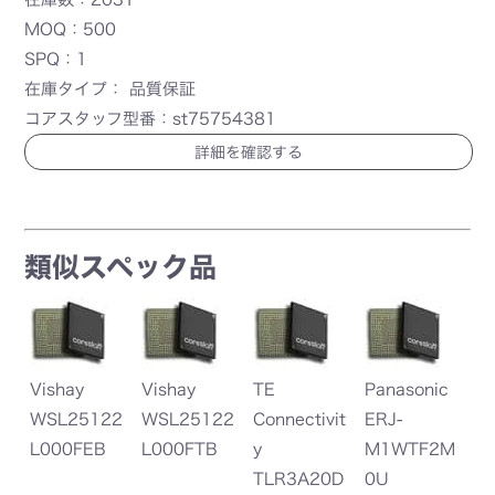
MOQ：500
SPQ：1
在庫タイプ： 品質保証
コアスタッフ型番：st75754381
詳細を確認する
類似スペック品
TE
Panasonic
Yageo
Panasonic
5122
Connectivit
ERJ-
Group
ERJMS4SF
TB
y
M1WTF2M
PR2512FK
2M0U
TLR3A20D
0U
G070R002