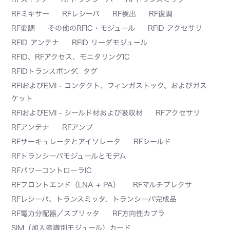
RFミキサー
RFレシーバ
RF検出
RF復調
RF変調
その他のRFIC・モジュール
RFID アクセサリ
RFID アンテナ
RFID リーダモジュール
RFID、RFアクセス、モニタリングIC
RFIDトランスポンダ、タグ
RFIおよびEMI - コンタクト、フィンガストック、およびガス
ケット
RFIおよびEMI - シールド材および吸収材
RFアクセサリ
RFアンテナ
RFアンプ
RFサーキュレータとアイソレータ
RFシールド
RFトランシーバモジュールとモデム
RFパワーコントローラIC
RFフロントエンド（LNA + PA）
RFマルチプレクサ
RFレシーバ、トランスミッタ、トランシーバ完成品
RF電力分配器／スプリッタ
RF方向性カプラ
SIM（加入者識別モジュール）カード