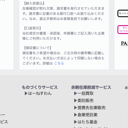
【納入前振込】
在庫確認が取れ次第、請求書を発行させていただきま
す。請求書に記載のある銀行口座へお振り込みくださ
セット
い。なお、振込手数料はお客様負担でお願いします。
【口座取引】
セレ
サプラ
当社規定の審査・承認後、申請書にご記入頂いた企業
様にご利用いただけます。
【領収書について】
領収書をご希望の場合は、ご注文時の備考欄に記載し
てください。お支払い方法によって同梱しない場合も
ございます。詳細は
こちら
ものづくりサービス
余剰在庫削減サービス
a
はーねすわん
一括買取
委託販売
提携先在庫販売
レー
倉庫受託業
ービス
はたち基金