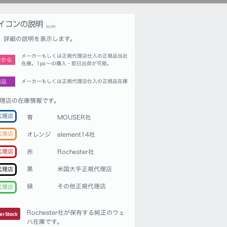
詳細の説明を表示します。
メーカーもしくは正規代理店仕入の正規品当社
つから
在庫。1pc〜の購入・即日出荷が可能。
規品
メーカーもしくは正規代理店仕入の正規品在庫
理店の在庫情報です。
代理店
青
MOUSER社
代理店
オレンジ
element14社
赤
Rochester社
代理店
黒
米国大手正規代理店
代理店
緑
その他正規代理店
代理店
Rochester社が保有する純正のウェ
ハ在庫です。