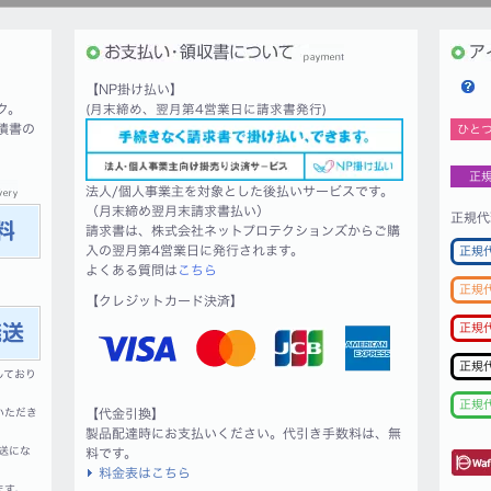
【NP掛け払い】
ク。
(月末締め、翌月第4営業日に請求書発行)
積書の
ひと
正
法人/個人事業主を対象とした後払いサービスです。
（月末締め翌月末請求書払い）
正規代
請求書は、株式会社ネットプロテクションズからご購
入の翌月第4営業日に発行されます。
正規
よくある質問は
こちら
正規
【クレジットカード決済】
正規
正規
しており
正規
いただき
【代金引換】
製品配達時にお支払いください。代引き手数料は、無
送にな
料です。
料金表はこちら
ます。