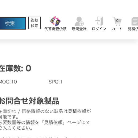
複数
0
検索
代替調査依頼
新規登録
ログイン
カート
見積
在庫数: 0
MOQ:10
SPQ:1
お問合せ対象製品
在庫切れ / 価格情報のない製品は見積依頼が
可能です。
必要数量等の情報を「見積依頼」ページにて
ご入力ください。