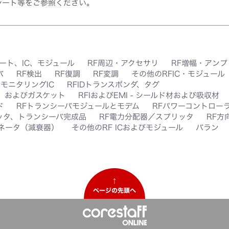
シート等をご参照ください。
ート、IC、モジュール
RF周辺・アクセサリ
RF増幅・アン
バ
RF検出
RF復調
RF変調
その他のRFIC・モジュール
、モニタリングIC
RFIDトランスポンダ、タグ
ク、およびガスケット
RFIおよびEMI - シールド材および吸収材
ド
RFトランシーバモジュールとモデム
RFパワーコントローラ
ッタ、トランシーバ完成品
RF電力分配器／スプリッタ
RF方
ネータ（減衰器）
その他のRF ICおよびモジュール
バラン
↑
ページの先頭へ