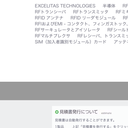
EXCELITAS TECHNOLOGIES
半導体
R
RFトランシーバ
RFトランスミッタ
RFミ
RFID アンテナ
RFID リーダモジュール
R
RFIおよびEMI - コンタクト、フィンガストッ
RFサーキュレータとアイソレータ
RFシール
RFマルチプレクサ
RFレシーバ、トランスミ
SIM（加入者識別モジュール）カード
アッテ
見積書は自動発行することができます。
1製品
上記「見積書を発行する」をクリッ