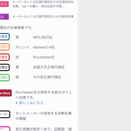
メーカーもしくは正規代理店仕入の正規品当社
つから
在庫。1pc〜の購入・即日出荷が可能。
規品
メーカーもしくは正規代理店仕入の正規品在庫
理店の在庫情報です。
代理店
青
MOUSER社
代理店
オレンジ
element14社
赤
Rochester社
代理店
黒
米国大手正規代理店
代理店
緑
その他正規代理店
代理店
Rochester社が保有する純正のウェ
ハ在庫です。
詳しくはこちら
セットメーカーが保有する余剰在庫
メーカー
の情報
取引実績が数多くあり、品質面・価
クト