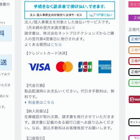
積書の
ひと
正
法人/個人事業主を対象とした後払いサービスです。
（月末締め翌月末請求書払い）
正規代
請求書は、株式会社ネットプロテクションズからご購
入の翌月第4営業日に発行されます。
正規
よくある質問は
こちら
正規
【クレジットカード決済】
正規
正規
しており
正規
いただき
【代金引換】
製品配達時にお支払いください。代引き手数料は、無
送にな
料です。
料金表はこちら
ます。
【納入前振込】
在庫確認が取れ次第、請求書を発行させていただきま
す。請求書に記載のある銀行口座へお振り込みくださ
セット
い。なお、振込手数料はお客様負担でお願いします。
【口座取引】
セレ