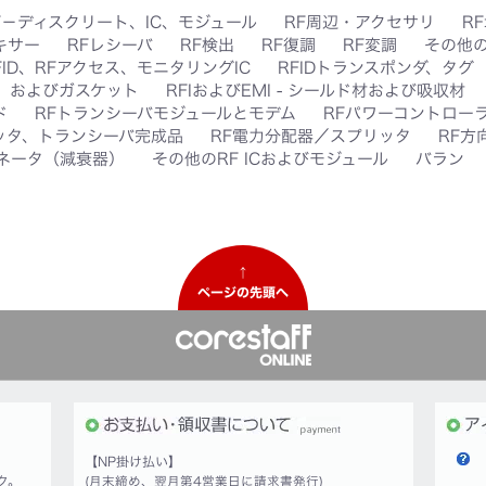
F－ディスクリート、IC、モジュール
RF周辺・アクセサリ
R
キサー
RFレシーバ
RF検出
RF復調
RF変調
その他の
FID、RFアクセス、モニタリングIC
RFIDトランスポンダ、タグ
ク、およびガスケット
RFIおよびEMI - シールド材および吸収材
ド
RFトランシーバモジュールとモデム
RFパワーコントローラ
ッタ、トランシーバ完成品
RF電力分配器／スプリッタ
RF方
ネータ（減衰器）
その他のRF ICおよびモジュール
バラン
↑
ページの先頭へ
【NP掛け払い】
ク。
(月末締め、翌月第4営業日に請求書発行)