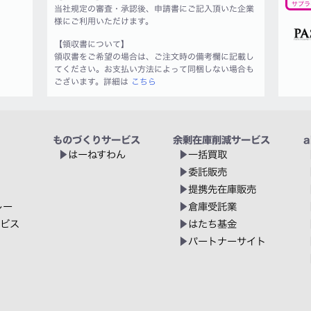
サプラ
当社規定の審査・承認後、申請書にご記入頂いた企業
様にご利用いただけます。
【領収書について】
領収書をご希望の場合は、ご注文時の備考欄に記載し
てください。お支払い方法によって同梱しない場合も
ございます。詳細は
こちら
ものづくりサービス
余剰在庫削減サービス
a
はーねすわん
一括買取
委託販売
提携先在庫販売
レー
倉庫受託業
ービス
はたち基金
パートナーサイト