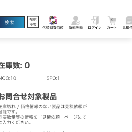
複数
0
検索
代替調査依頼
新規登録
ログイン
カート
見積
在庫数: 0
MOQ:10
SPQ:1
お問合せ対象製品
在庫切れ / 価格情報のない製品は見積依頼が
可能です。
必要数量等の情報を「見積依頼」ページにて
ご入力ください。