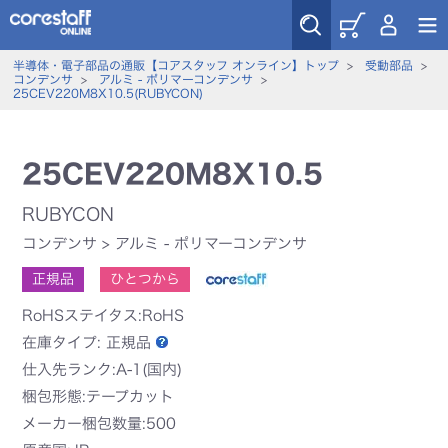
半導体・電子部品の通販【コアスタッフ オンライン】トップ
>
受動部品
>
コンデンサ
>
アルミ - ポリマーコンデンサ
>
25CEV220M8X10.5(RUBYCON)
25CEV220M8X10.5
RUBYCON
コンデンサ
>
アルミ - ポリマーコンデンサ
正規品
ひとつから
RoHSステイタス:RoHS
在庫タイプ:
正規品
仕入先ランク:A-1(国内)
梱包形態:テープカット
メーカー梱包数量:500