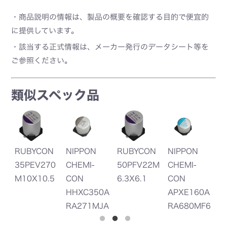
・商品説明の情報は、製品の概要を確認する目的で便宜的
に提供しています。
・該当する正式情報は、メーカー発行のデータシート等を
ご参照ください。
類似スペック品
N
NIPPON
RUBYCON
NIPPON
NIPPON
R
0
CHEMI-
50PFV22M
CHEMI-
CHEMI-
5
5
CON
6.3X6.1
CON
CON
8
HHXC350A
APXE160A
APXG200A
RA271MJA
RA680MF6
RA561MJA
0G
1G
0G