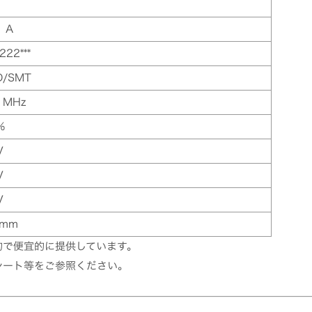
1 A
222***
D/SMT
 MHz
%
V
V
V
 mm
的で便宜的に提供しています。
シート等をご参照ください。