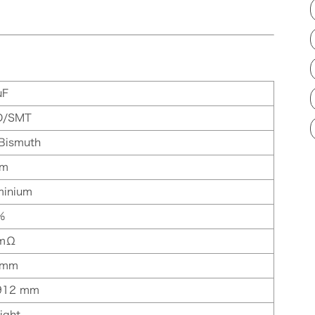
µF
D/SMT
 Bismuth
mm
minium
%
 mΩ
 mm
912 mm
ight