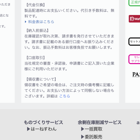
正規
いただき
【代金引換】
製品配達時にお支払いください。代引き手数料は、無
送にな
料です。
料金表はこちら
ます。
【納入前振込】
在庫確認が取れ次第、請求書を発行させていただきま
す。請求書に記載のある銀行口座へお振り込みくださ
セット
い。なお、振込手数料はお客様負担でお願いします。
【口座取引】
セレ
サプラ
当社規定の審査・承認後、申請書にご記入頂いた企業
様にご利用いただけます。
【領収書について】
領収書をご希望の場合は、ご注文時の備考欄に記載し
てください。お支払い方法によって同梱しない場合も
ございます。詳細は
こちら
ものづくりサービス
余剰在庫削減サービス
a
はーねすわん
一括買取
委託販売