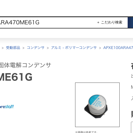
＋ こだわり検索
>
受動部品
>
コンデンサ
>
アルミ - ポリマーコンデンサ
>
APXE100ARA47
固体電解コンデンサ
ME61G
※画像は参考です。