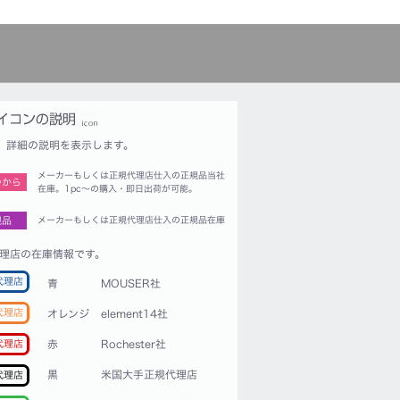
詳細の説明を表示します。
メーカーもしくは正規代理店仕入の正規品当社
つから
在庫。1pc〜の購入・即日出荷が可能。
規品
メーカーもしくは正規代理店仕入の正規品在庫
理店の在庫情報です。
代理店
青
MOUSER社
代理店
オレンジ
element14社
赤
Rochester社
代理店
黒
米国大手正規代理店
代理店