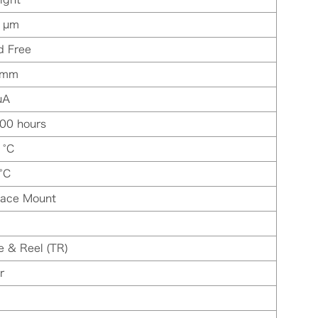
 µm
d Free
 mm
µA
00 hours
 °C
°C
face Mount
e & Reel (TR)
r