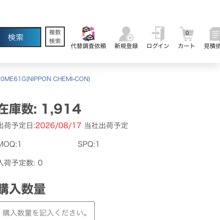
複数
0
検索
代替調査依頼
新規登録
ログイン
カート
見積
0ME61G(NIPPON CHEMI-CON)
在庫数: 1,914
出荷予定日:
2026/08/17
当社出荷予定
MOQ:1
SPQ:1
入荷予定数: 0
購入数量