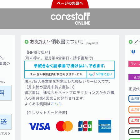
ページの先頭へ
【NP掛け払い】
ク。
(月末締め、翌月第4営業日に請求書発行)
積書の
ひと
正
法人/個人事業主を対象とした後払いサービスです。
（月末締め翌月末請求書払い）
正規代
請求書は、株式会社ネットプロテクションズからご購
入の翌月第4営業日に発行されます。
正規
よくある質問は
こちら
正規
【クレジットカード決済】
正規
正規
しており