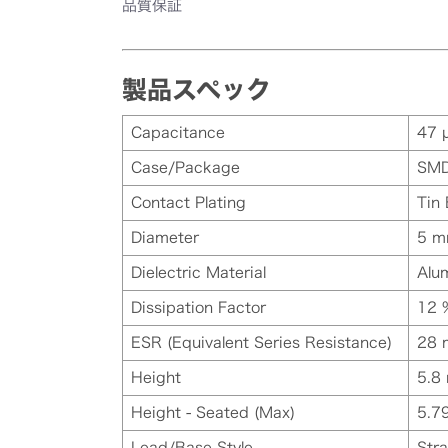
品質保証
製品スペック
Capacitance
47 
Case/Package
SM
Contact Plating
Tin
Diameter
5 
Dielectric Material
Alu
Dissipation Factor
12 
ESR (Equivalent Series Resistance)
28
Height
5.8
Height - Seated (Max)
5.7
Lead/Base Style
Stra