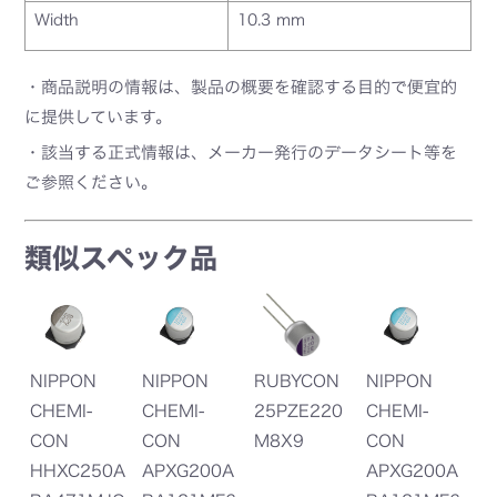
Width
10.3 mm
・商品説明の情報は、製品の概要を確認する目的で便宜的
に提供しています。
・該当する正式情報は、メーカー発行のデータシート等を
ご参照ください。
類似スペック品
N
NIPPON
NIPPON
RUBYCON
NIPPON
N
2M
CHEMI-
CHEMI-
25PZE220
CHEMI-
C
CON
CON
M8X9
CON
C
HHXC250A
APXG200A
APXG200A
A