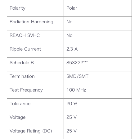
Polarity
Polar
Radiation Hardening
No
REACH SVHC
No
Ripple Current
2.3 A
Schedule B
853222***
Termination
SMD/SMT
Test Frequency
100 MHz
Tolerance
20 %
Voltage
25 V
Voltage Rating (DC)
25 V