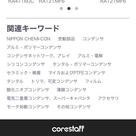
RA471MJC
RA121MF6
RA121MF6
R
5G
1G
1G
1
関連キーワード
NIPPON CHEMI-CON
受動部品
コンデンサ
アルミ - ポリマーコンデンサ
コンデンサネットワーク、アレイ
アルミ・電解
シリコンコンデンサ
タンタル - ポリマーコンデンサ
セラミック・積層
マイカおよびPTFEコンデンサ
タンタル
トリマ、可変コンデンサ
フィルム
酸化ニオブコンデンサ
薄膜コンデンサ
電気二重層コンデンサ、スーパーキャパシタ
アクセサリ
モータ始動コンデンサ
その他コンデンサ