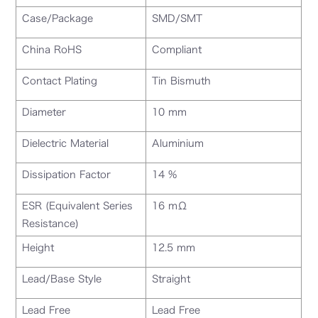
Case/Package
SMD/SMT
China RoHS
Compliant
Contact Plating
Tin Bismuth
Diameter
10 mm
Dielectric Material
Aluminium
Dissipation Factor
14 %
ESR (Equivalent Series
16 mΩ
Resistance)
Height
12.5 mm
Lead/Base Style
Straight
Lead Free
Lead Free