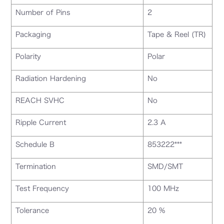
Number of Pins
2
Packaging
Tape & Reel (TR)
Polarity
Polar
Radiation Hardening
No
REACH SVHC
No
Ripple Current
2.3 A
Schedule B
853222***
Termination
SMD/SMT
Test Frequency
100 MHz
Tolerance
20 %