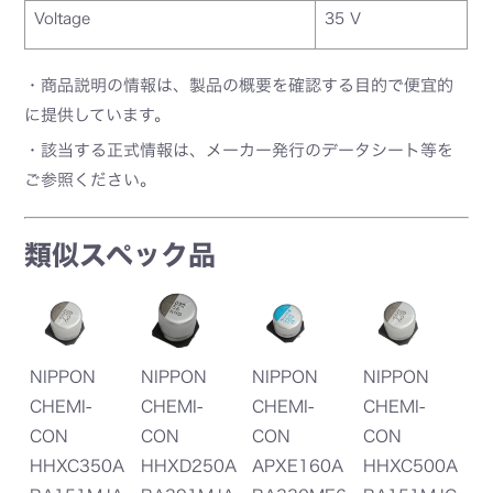
Voltage
35 V
・商品説明の情報は、製品の概要を確認する目的で便宜的
に提供しています。
・該当する正式情報は、メーカー発行のデータシート等を
ご参照ください。
類似スペック品
NIPPON
NIPPON
NIPPON
NIPPON
N
CHEMI-
CHEMI-
CHEMI-
CHEMI-
C
CON
CON
CON
CON
C
0A
HHXC350A
HHXD250A
APXE160A
HHXC500A
H