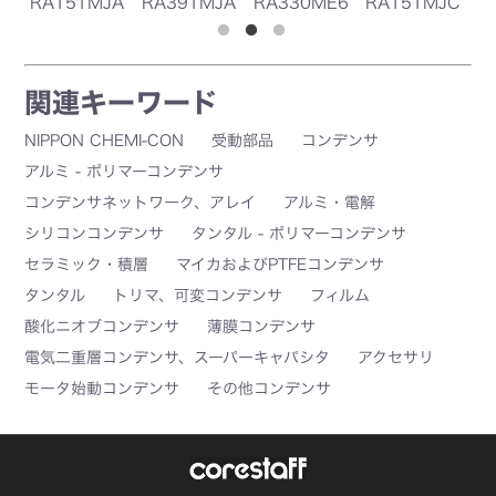
F8
RA151MJA
RA391MJA
RA330ME6
RA151MJC
R
0G
0G
1G
5G
0
関連キーワード
NIPPON CHEMI-CON
受動部品
コンデンサ
アルミ - ポリマーコンデンサ
コンデンサネットワーク、アレイ
アルミ・電解
シリコンコンデンサ
タンタル - ポリマーコンデンサ
セラミック・積層
マイカおよびPTFEコンデンサ
タンタル
トリマ、可変コンデンサ
フィルム
酸化ニオブコンデンサ
薄膜コンデンサ
電気二重層コンデンサ、スーパーキャパシタ
アクセサリ
モータ始動コンデンサ
その他コンデンサ