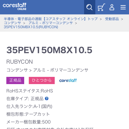
半導体・電子部品の通販【コアスタッフ オンライン】トップ
>
受動部品
>
コンデンサ
>
アルミ - ポリマーコンデンサ
>
35PEV150M8X10.5(RUBYCON)
35PEV150M8X10.5
RUBYCON
コンデンサ
>
アルミ - ポリマーコンデンサ
正規品
ひとつから
RoHSステイタス:RoHS
在庫タイプ:
正規品
仕入先ランク:A-1(国内)
梱包形態:テープカット
メーカー梱包数量:500