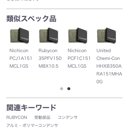
類似スペック品
Nichicon
United
United
0
PCF1C151
Chemi-Con
Chemi-Con
MCL1GS
HHXB350A
HHXA160A
RA151MHA
RA151MF8
0G
0G
関連キーワード
RUBYCON
受動部品
コンデンサ
アルミ - ポリマーコンデンサ