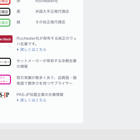
赤
Rochester社
代理店
黒
米国大手正規代理店
代理店
緑
その他正規代理店
代理店
Rochester社が保有する純正のウェ
ハ在庫です。
詳しくはこちら
セットメーカーが保有する余剰在庫
メーカー
の情報
取引実績が数多くあり、品質面・価
クト
イヤー
格面で競争力を持つサプライヤー
PAS-JP加盟企業の在庫情報
詳しくはこちら