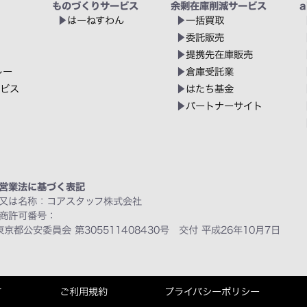
ものづくりサービス
余剰在庫削減サービス
a
はーねすわん
一括買取
委託販売
提携先在庫販売
レー
倉庫受託業
ービス
はたち基金
パートナーサイト
営業法に基づく表記
又は名称：コアスタッフ株式会社
商許可番号：
東京都公安委員会 第305511408430号 交付 平成26年10月7日
て
ご利用規約
プライバシーポリシー