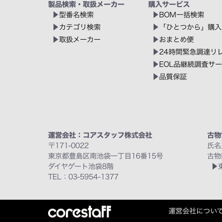
製品検索・取扱メーカー
購入サービス
型番名検索
BOM一括検索
カテゴリ検索
「ひとつから」購入
取扱メーカー
おまとめ便
24時間緊急調達リ
EOL品継続調査サ
品質保証
運営会社：コアスタッフ株式会社
古物
〒171-0022
氏名
東京都豊島区南池袋一丁目16番15号
古物
ダイヤゲート池袋8階
TEL：03-5954-1377
運営会社につい