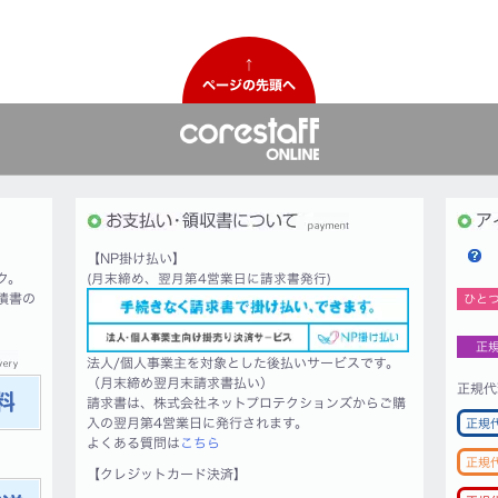
↑
ページの先頭へ
【NP掛け払い】
ク。
(月末締め、翌月第4営業日に請求書発行)
積書の
ひと
正
法人/個人事業主を対象とした後払いサービスです。
（月末締め翌月末請求書払い）
正規代
請求書は、株式会社ネットプロテクションズからご購
入の翌月第4営業日に発行されます。
正規
よくある質問は
こちら
正規
【クレジットカード決済】