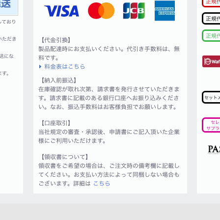
正規
正規
しており
正規
いただき
【代金引換】
製品配達時にお支払いください。代引き手数料は、無
送にな
料です。
料金表はこちら
ます。
【納入前振込】
在庫確認が取れ次第、請求書を発行させていただきま
す。請求書に記載のある銀行口座へお振り込みくださ
セット
い。なお、振込手数料はお客様負担でお願いします。
【口座取引】
セレ
サプラ
当社規定の審査・承認後、申請書にご記入頂いた企業
様にご利用いただけます。
【領収書について】
領収書をご希望の場合は、ご注文時の備考欄に記載し
てください。お支払い方法によって同梱しない場合も
ございます。詳細は
こちら