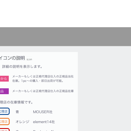
詳細の説明を表示します。
メーカーもしくは正規代理店仕入の正規品当社
つから
在庫。1pc〜の購入・即日出荷が可能。
規品
メーカーもしくは正規代理店仕入の正規品在庫
理店の在庫情報です。
代理店
青
MOUSER社
代理店
オレンジ
element14社