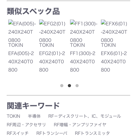
類似スペック品
TOKIN
TOKIN
TOKIN
TOKIN
TO
2
EFG2(01)-2
FF1(300)-2
EFX6(01)-2
EFA(02)-24
EF
0
40X240T0
40X240T0
40X240T0
0X240T08
40
800
800
800
00
80
関連キーワード
TOKIN
半導体
RF－ディスクリート、IC、モジュール
RF周辺・アクセサリ
RF増幅・アンプリファイヤ
RFスイッチ
RFトランシーバ
RFトランスミッタ