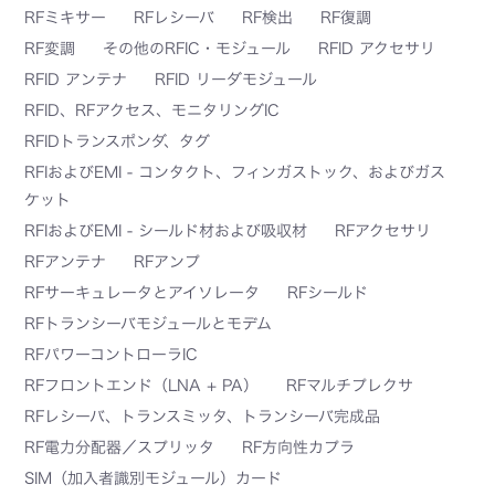
RFミキサー
RFレシーバ
RF検出
RF復調
RF変調
その他のRFIC・モジュール
RFID アクセサリ
RFID アンテナ
RFID リーダモジュール
RFID、RFアクセス、モニタリングIC
RFIDトランスポンダ、タグ
RFIおよびEMI - コンタクト、フィンガストック、およびガス
ケット
RFIおよびEMI - シールド材および吸収材
RFアクセサリ
RFアンテナ
RFアンプ
RFサーキュレータとアイソレータ
RFシールド
RFトランシーバモジュールとモデム
RFパワーコントローラIC
RFフロントエンド（LNA + PA）
RFマルチプレクサ
RFレシーバ、トランスミッタ、トランシーバ完成品
RF電力分配器／スプリッタ
RF方向性カプラ
SIM（加入者識別モジュール）カード