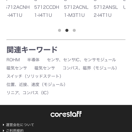
NH
5712CCDH
5712ACNL
5712ANSL
UZ-ZE2
W
1-I4T1U
1-M3T1U
2-I4T1U
関連キーワード
ROHM
半導体
センサ、センサIC、センサモジュール
磁気センサ
磁気センサ
コンパス、磁界（モジュール）
スイッチ（ソリッドステート）
位置、近接、速度（モジュール）
リニア、コンパス（IC）
運営会社について
ご利用規約