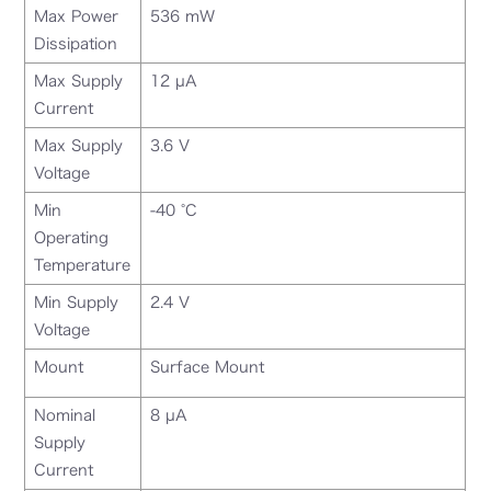
Max Power
536 mW
Dissipation
Max Supply
12 µA
Current
Max Supply
3.6 V
Voltage
Min
-40 °C
Operating
Temperature
Min Supply
2.4 V
Voltage
Mount
Surface Mount
Nominal
8 µA
Supply
Current