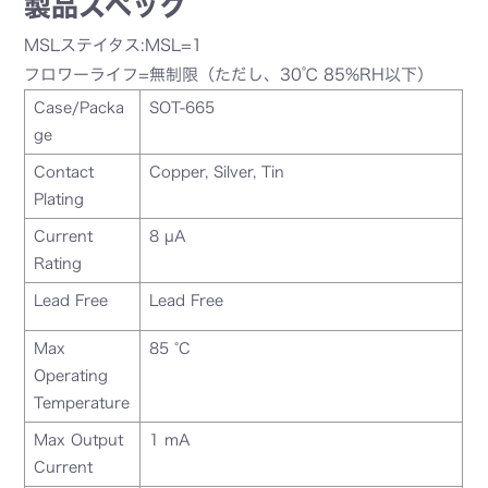
製品スペック
MSLステイタス:MSL=1
フロワーライフ=無制限（ただし、30℃ 85%RH以下）
Case/Packa
SOT-665
ge
Contact
Copper, Silver, Tin
Plating
Current
8 µA
Rating
Lead Free
Lead Free
Max
85 °C
Operating
Temperature
Max Output
1 mA
Current