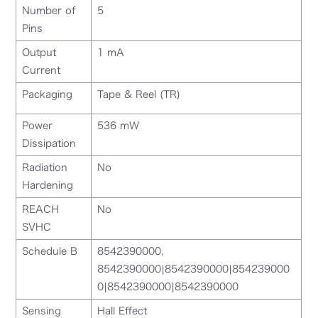
Number of
5
Pins
Output
1 mA
Current
Packaging
Tape & Reel (TR)
Power
536 mW
Dissipation
Radiation
No
Hardening
REACH
No
SVHC
Schedule B
8542390000,
8542390000|8542390000|854239000
0|8542390000|8542390000
Sensing
Hall Effect