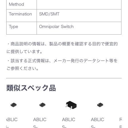
Method
Termination
SMD/SMT
Type
Omnipolar Switch
・商品説明の情報は、製品の概要を確認する目的で便宜的
に提供しています。
・該当する正式情報は、メーカー発行のデータシート等を
ご参照ください。
類似スペック品
ABLIC
ABLIC
ABLIC
ROHM
R
S-
S-
S-
BU52494N
B