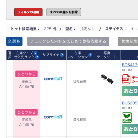
ヒット検索結果：
225
件 / 型名：
指定なし
/ ステイタス：
すべ
全選択
チェックした内容をまとめて見積依頼する
検索結果
選
在庫タイプ
在庫
写真
サプライヤ
択
仕入先ランク
ロケーション
データシート
BD5413
ROHM
ひとつから
自社在庫
正規品
A-1(国内)
BU5205
ROHM
ひとつから
自社在庫
正規品
A-1(国内)