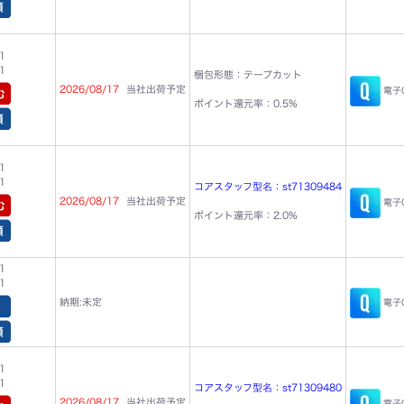
1
1
梱包形態：テープカット
2026/08/17
当社出荷予定
電子C
ポイント還元率：0.5%
1
1
コアスタッフ型名：st71309484
2026/08/17
当社出荷予定
電子C
ポイント還元率：2.0%
1
1
納期:未定
電子C
1
1
コアスタッフ型名：st71309480
2026/08/17
当社出荷予定
電子C