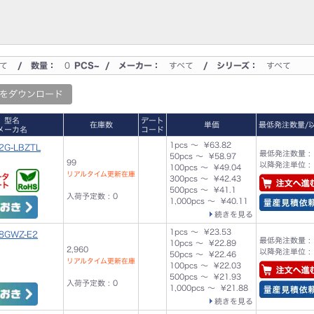
て
/ 数量：
0
PCS~ / メーカー：
すべて
/ シリーズ：
すべて
をダウンロード
型名
デート
在庫数
単価
最低発注数量/
メーカ名
コード
1pcs ～ ¥63.82
2G-LBZTL
最低発注数量 : 
50pcs ～ ¥58.97
99
以降発注単位 : 
100pcs ～ ¥49.04
リアルタイム更新在庫
300pcs ～ ¥42.43
500pcs ～ ¥41.1
入荷予定数 : 0
1,000pcs ～ ¥40.11
続きを見る
1pcs ～ ¥23.53
8GWZ-E2
最低発注数量 : 
10pcs ～ ¥22.89
2,960
以降発注単位 : 
50pcs ～ ¥22.46
リアルタイム更新在庫
100pcs ～ ¥22.03
500pcs ～ ¥21.93
入荷予定数 : 0
1,000pcs ～ ¥21.88
続きを見る