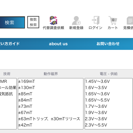
複数
0
検索
代替調査依頼
新規登録
ログイン
カート
見積
使い方ガイド
about us
お問い合わせ
技術
動作磁界
電圧 - 供給