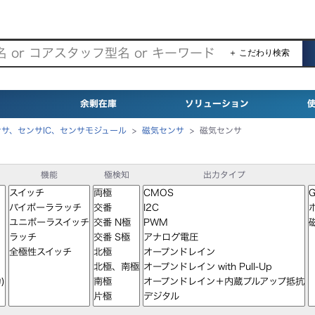
＋ こだわり検索
余剰在庫
ソリューション
ンサ、センサIC、センサモジュール
>
磁気センサ
>
磁気センサ
機能
極検知
出力タイプ