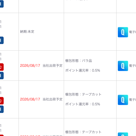
1
1
納期:未定
電子C
1
1
梱包形態：バラ品
2026/08/17
当社出荷予定
電子C
ポイント還元率：0.5%
1
1
梱包形態：テープカット
2026/08/17
当社出荷予定
電子C
ポイント還元率：0.5%
1
1
梱包形態：テープカット