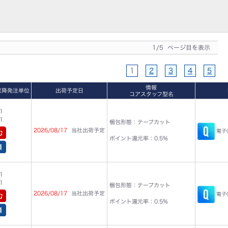
1/5 ページ目を表示
1
2
3
4
5
情報
以降発注単位
出荷予定日
コアスタッフ型名
1
1
梱包形態：テープカット
2026/08/17
当社出荷予定
電子C
ポイント還元率：0.5%
1
1
梱包形態：テープカット
2026/08/17
当社出荷予定
電子C
ポイント還元率：0.5%