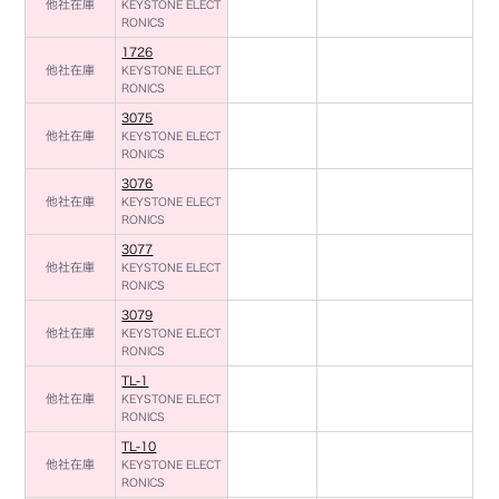
他社在庫
KEYSTONE ELECT
RONICS
1726
他社在庫
KEYSTONE ELECT
RONICS
3075
他社在庫
KEYSTONE ELECT
RONICS
3076
他社在庫
KEYSTONE ELECT
RONICS
3077
他社在庫
KEYSTONE ELECT
RONICS
3079
他社在庫
KEYSTONE ELECT
RONICS
TL-1
他社在庫
KEYSTONE ELECT
RONICS
TL-10
他社在庫
KEYSTONE ELECT
RONICS