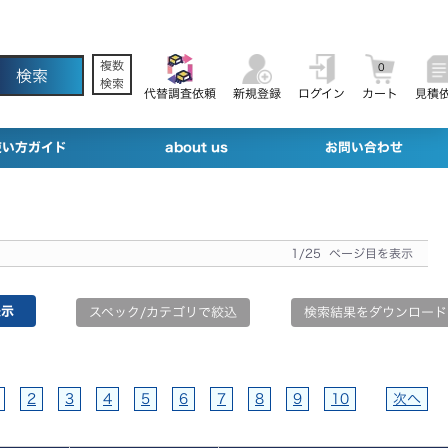
複数
0
検索
代替調査依頼
新規登録
ログイン
カート
見積
使い方ガイド
about us
お問い合わせ
1/25 ページ目を表示
スペック/カテゴリで絞込
検索結果をダウンロード
2
3
4
5
6
7
8
9
10
次へ