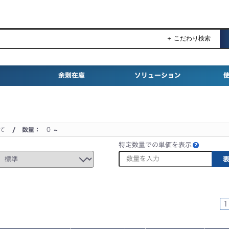
＋ こだわり検索
余剰在庫
ソリューション
て
/ 数量：
0
~
特定数量での単価を表示
1