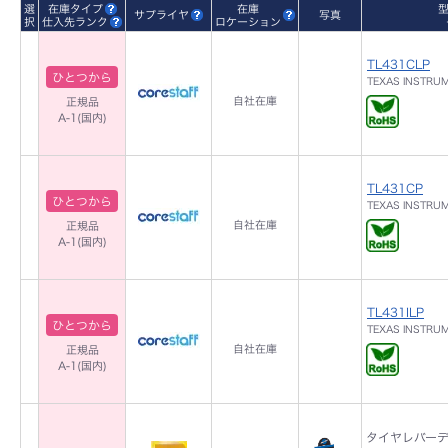
選
在庫タイプ
在庫
サプライヤ
写真
択
仕入先ランク
ロケーション
TL431CLP
ひとつから
TEXAS INSTRU
自社在庫
正規品
A-1(国内)
TL431CP
ひとつから
TEXAS INSTRU
自社在庫
正規品
A-1(国内)
TL431ILP
ひとつから
TEXAS INSTRU
自社在庫
正規品
A-1(国内)
タイヤレバー