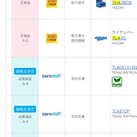
TL-4
.2BOX
正規品
取り寄せ
HOZAN
タイヤレバー
正規品
取り寄せ
TL-4
.2C
A-2
国内情報
HOZAN
TL4051A12
価格交渉可
TEXAS INSTRU
自社在庫
品質保証
A-4
価格交渉可
TL431CP
自社在庫
TEXAS INSTRU
品質保証
A-4